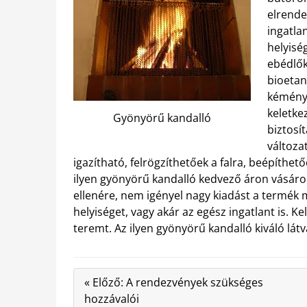
elrende
ingatla
helyisé
ebédlők
bioetan
kéményt
keletkez
Gyönyörű kandalló
biztosí
változat
igazítható, felrögzíthetőek a falra, beépíthet
ilyen gyönyörű kandalló kedvező áron vásáro
ellenére, nem igényel nagy kiadást a termék 
helyiséget, vagy akár az egész ingatlant is. Ke
teremt. Az ilyen gyönyörű kandalló kiváló lát
« Előző: A rendezvények szükséges
hozzávalói