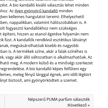
zést. A bio kandalló kiváló választás lehet minden
nhoz. Az
ilyen gyönyörű kandalló
minden
gben kellemes hangulatot teremt. Elhelyezhető
ben, nappalikban, valamint hálószobákban is. A
olt fogyasztó kandallókhoz nem szükséges
 építeni, hiszen az etanol égetése folyamán nem
ik füst.
A kandallók rendkívül esztétikus látványt
tanak, megvásárolhatóak kisebb és nagyobb
ban is. A termékek színe, akár a falak színéhez is
őek, vagy akár álló változatban is alkalmazhatóak. Az
lható meg. A modern külső és a minőségi szerkezet
megrendelése. A bio kandalló képes felfűteni egy
llemes, meleg fényű lánggal égnek, ami idilli légkört
ványt biztosít, ami gyönyörködteti a szemet.
Népszerű PUMA parfüm választék
:Következő »