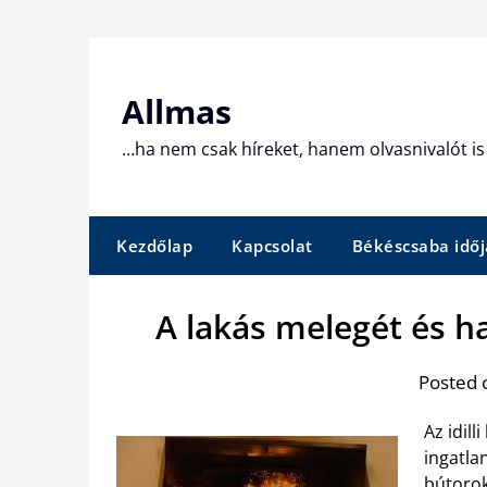
Skip
to
content
Allmas
…ha nem csak híreket, hanem olvasnivalót is 
Kezdőlap
Kapcsolat
Békéscsaba időj
A lakás melegét és h
Posted 
Az idil
ingatla
bútorok