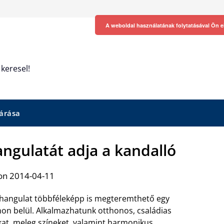
A weboldal használatának folytatásával Ön e
keresel!
árása
angulatát adja a kandalló
on 2014-04-11
li hangulat többféleképp is megteremthető egy
non belül. Alkalmazhatunk otthonos, családias
at, meleg színeket, valamint harmonikus