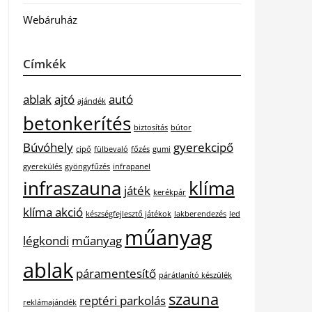
Webáruház
Címkék
ablak
ajtó
autó
ajándék
betonkerítés
biztosítás
bútor
Búvóhely
gyerekcipő
cipő
fülbevaló
főzés
gumi
gyerekülés
gyöngyfűzés
infrapanel
infraszauna
klíma
játék
kerékpár
klíma akció
készségfejlesztő játékok
lakberendezés
led
műanyag
légkondi
műanyag
ablak
páramentesítő
párátlanító készülék
szauna
reptéri parkolás
reklámajándék