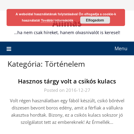
Skip
to
A weboldal használatának folytatásával Ön elfogadja a cookie-k
content
Allmas
Elfogadom
használatát
További információk
…ha nem csak híreket, hanem olvasnivalót is keresel!
Menu
Kategória:
Történelem
Hasznos tárgy volt a csikós kulacs
Posted on 2016-12-27
Volt régen használatban egy fából készült, csikó bőrével
díszesen bevont boros edény, amit a férfiak a vállukra
akasztva hordtak. Bizony, ez a csikós kulacs sokszor jó
szolgálatot tett az embereknek! Az Érmellék…