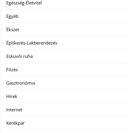
Egészség-Életvitel
Egyéb
Ékszer
Építkezés-Lakberendezés
Esküvői ruha
Főzés
Gasztronómia
Hírek
Internet
Kerékpár