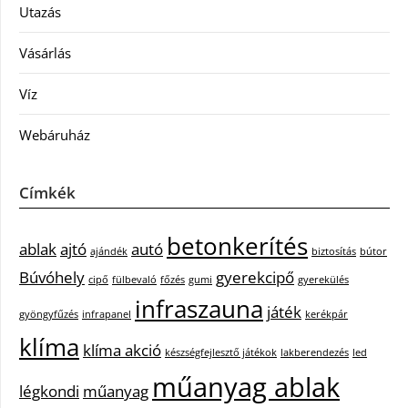
Utazás
Vásárlás
Víz
Webáruház
Címkék
betonkerítés
ablak
ajtó
autó
ajándék
biztosítás
bútor
Búvóhely
gyerekcipő
cipő
fülbevaló
főzés
gumi
gyerekülés
infraszauna
játék
gyöngyfűzés
infrapanel
kerékpár
klíma
klíma akció
készségfejlesztő játékok
lakberendezés
led
műanyag ablak
légkondi
műanyag