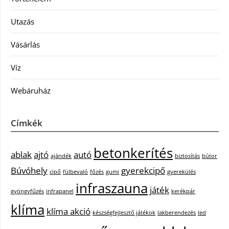
Utazás
Vásárlás
Víz
Webáruház
Címkék
betonkerítés
ablak
ajtó
autó
ajándék
biztosítás
bútor
Búvóhely
gyerekcipő
cipő
fülbevaló
főzés
gumi
gyerekülés
infraszauna
játék
gyöngyfűzés
infrapanel
kerékpár
klíma
klíma akció
készségfejlesztő játékok
lakberendezés
led