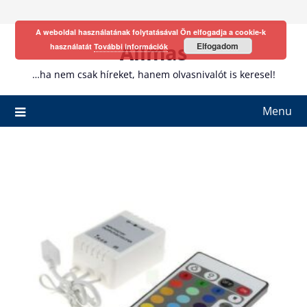
Skip
to
A weboldal használatának folytatásával Ön elfogadja a cookie-k
content
Allmas
Elfogadom
használatát
További információk
…ha nem csak híreket, hanem olvasnivalót is keresel!
Menu