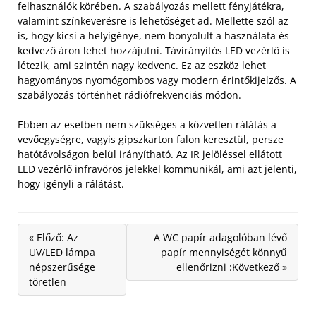
felhasználók körében. A szabályozás mellett fényjátékra,
valamint színkeverésre is lehetőséget ad.
Mellette szól az
is, hogy kicsi a helyigénye, nem bonyolult a használata és
kedvező áron lehet hozzájutni. Távirányítós LED vezérlő is
létezik, ami szintén nagy kedvenc. Ez az eszköz lehet
hagyományos nyomógombos vagy modern érintőkijelzős. A
szabályozás történhet rádiófrekvenciás módon.
Ebben az esetben nem szükséges a közvetlen rálátás a
vevőegységre, vagyis gipszkarton falon keresztül, persze
hatótávolságon belül irányítható. Az IR jelöléssel ellátott
LED vezérlő infravörös jelekkel kommunikál, ami azt jelenti,
hogy igényli a rálátást.
« Előző: Az
A WC papír adagolóban lévő
UV/LED lámpa
papír mennyiségét könnyű
népszerűsége
ellenőrizni :Következő »
töretlen