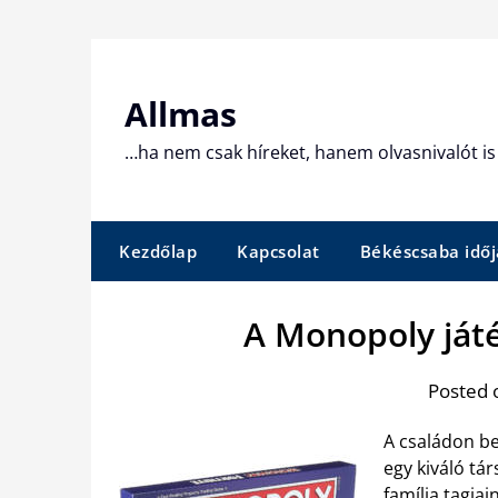
Skip
to
content
Allmas
…ha nem csak híreket, hanem olvasnivalót is 
Kezdőlap
Kapcsolat
Békéscsaba időj
A Monopoly játé
Posted 
A családon be
egy kiváló tár
família tagja