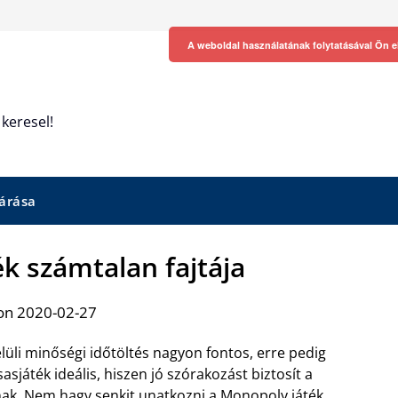
A weboldal használatának folytatásával Ön e
keresel!
árása
k számtalan fajtája
on 2020-02-27
lüli minőségi időtöltés nagyon fontos, erre pedig
sasjáték ideális, hiszen jó szórakozást biztosít a
inak. Nem hagy
senkit unatkozni a Monopoly játék
,