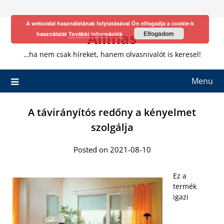
Skip
to
A weboldal használatának folytatásával Ön elfogadja a cookie-k
content
Allmas
Elfogadom
használatát
További információk
…ha nem csak híreket, hanem olvasnivalót is keresel!
Menu
A távirányítós redőny a kényelmet
szolgálja
Posted on 2021-08-10
Ez a
termék
igazi