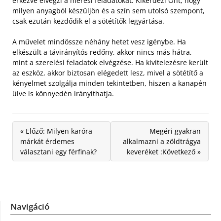
érkezve elvégzi a mérési feladatokat. Kikérdezi Önt, hogy
milyen anyagból készüljön és a szín sem utolsó szempont,
csak ezután kezdődik el a sötétítők legyártása.
A művelet mindössze néhány hetet vesz igénybe. Ha
elkészült a távirányítós redőny, akkor nincs más hátra,
mint a szerelési feladatok elvégzése. Ha kivitelezésre került
az eszköz, akkor biztosan elégedett lesz, mivel a sötétítő a
kényelmet szolgálja minden tekintetben, hiszen a kanapén
ülve is könnyedén irányíthatja.
« Előző: Milyen karóra
Megéri gyakran
márkát érdemes
alkalmazni a zöldtrágya
választani egy férfinak?
keveréket :Következő »
Navigáció