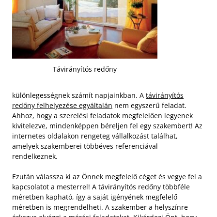
Távirányítós redőny
különlegességnek számít napjainkban. A
távirányítós
redőny felhelyezése egyáltalán
nem egyszerű feladat.
Ahhoz, hogy a szerelési feladatok megfelelően legyenek
kivitelezve, mindenképpen béreljen fel egy szakembert! Az
internetes oldalakon rengeteg vállalkozást találhat,
amelyek szakemberei többéves referenciával
rendelkeznek.
Ezután válassza ki az Önnek megfelelő céget és vegye fel a
kapcsolatot a mesterrel! A távirányítós redőny többféle
méretben kapható, így a saját igényének megfelelő
méretben is megrendelheti. A szakember a helyszínre