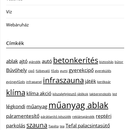
Víz
Webáruház
Címkék
betonkerítés
ablak
ajtó
autó
ajándék
biztosítás
bútor
Búvóhely
gyerekcipő
cipő
fülbevaló
főzés
gumi
gyerekülés
infraszauna
játék
gyöngyfűzés
infrapanel
kerékpár
klíma
klíma akció
készségfejlesztő játékok
lakberendezés
led
műanyag ablak
légkondi
műanyag
páramentesítő
reptéri
párátlanító készülék
reklámajándék
szauna
parkolás
Tefal palacsintasütő
Tapéta
tea