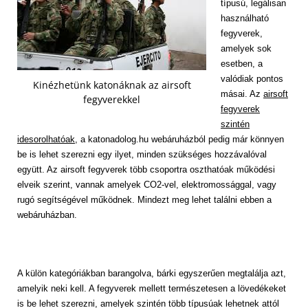
típusú, legálisan
használható
fegyverek,
amelyek sok
esetben, a
valódiak pontos
Kinézhetünk katonáknak az airsoft
másai. Az
airsoft
fegyverekkel
fegyverek
szintén
idesorolhatóak
, a katonadolog.hu webáruházból pedig már könnyen
be is lehet szerezni egy ilyet, minden szükséges hozzávalóval
együtt. Az airsoft fegyverek több csoportra oszthatóak működési
elveik szerint, vannak amelyek CO2-vel, elektromossággal, vagy
rugó segítségével működnek. Mindezt meg lehet találni ebben a
webáruházban.
A külön kategóriákban barangolva, bárki egyszerűen megtalálja azt,
amelyik neki kell. A fegyverek mellett természetesen a lövedékeket
is be lehet szerezni, amelyek szintén több típusúak lehetnek attól