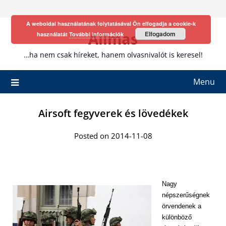
Skip
to
A weboldal használatának folytatásával Ön elfogadja a cookie-k
content
Allmas
Elfogadom
használatát
További információk
…ha nem csak híreket, hanem olvasnivalót is keresel!
Menu
Airsoft fegyverek és lövedékek
Posted on 2014-11-08
Nagy
népszerűségnek
örvendenek a
különböző