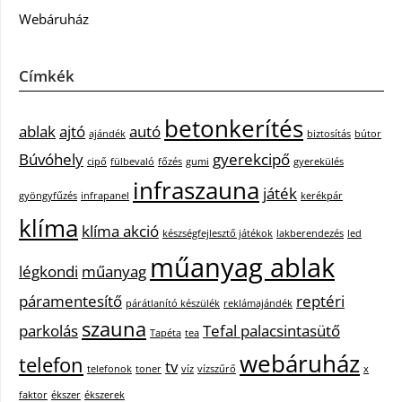
Webáruház
Címkék
betonkerítés
ablak
ajtó
autó
ajándék
biztosítás
bútor
Búvóhely
gyerekcipő
cipő
fülbevaló
főzés
gumi
gyerekülés
infraszauna
játék
gyöngyfűzés
infrapanel
kerékpár
klíma
klíma akció
készségfejlesztő játékok
lakberendezés
led
műanyag ablak
légkondi
műanyag
páramentesítő
reptéri
párátlanító készülék
reklámajándék
szauna
parkolás
Tefal palacsintasütő
Tapéta
tea
webáruház
telefon
tv
telefonok
toner
víz
vízszűrő
x
faktor
ékszer
ékszerek