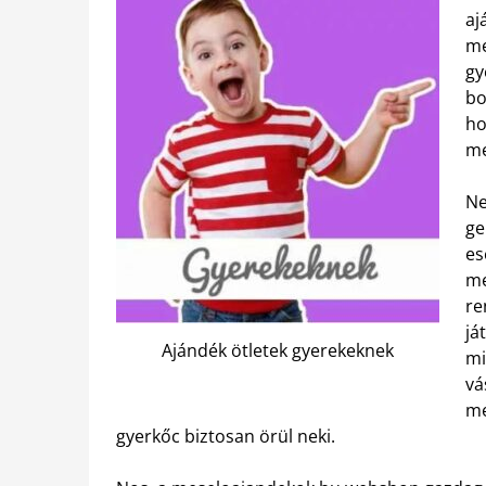
aj
me
gy
bo
ho
me
Ne
ge
es
me
re
já
Ajándék ötletek gyerekeknek
mi
vá
me
gyerkőc biztosan örül neki.