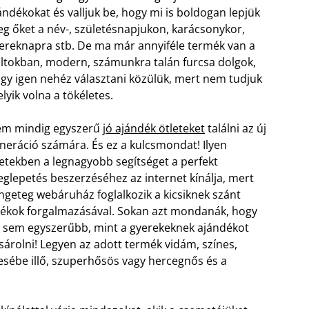
ándékokat és valljuk be, hogy mi is boldogan lepjük
g őket a név-, születésnapjukon, karácsonykor,
ereknapra stb. De ma már annyiféle termék van a
ltokban, modern, számunkra talán furcsa dolgok,
gy igen nehéz választani közülük, mert nem tudjuk
lyik volna a tökéletes.
m mindig egyszerű
jó ajándék ötleteket
találni az új
neráció számára. És ez a kulcsmondat! Ilyen
etekben a legnagyobb segítséget a perfekt
glepetés beszerzéséhez az internet kínálja, mert
ngeteg webáruház foglalkozik a kicsiknek szánt
tékok forgalmazásával. Sokan azt mondanák, hogy
 sem egyszerűbb, mint a gyerekeknek ajándékot
sárolni! Legyen az adott termék vidám, színes,
sébe illő, szuperhősös vagy hercegnős és a