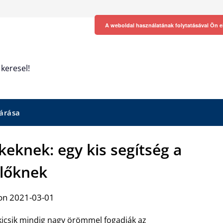
A weboldal használatának folytatásával Ön e
keresel!
árása
keknek: egy kis segítség a
lőknek
on 2021-03-01
kicsik mindig nagy örömmel fogadják az