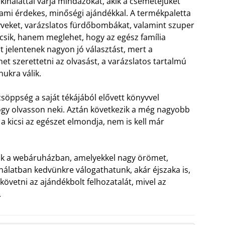
nálattal várja mindazokat, akik a csemetéjüket
lami érdekes, minőségi ajándékkal. A termékpaletta
eket, varázslatos fürdőbombákat, valamint szuper
csik, hanem meglehet, hogy az egész família
 jelentenek nagyon jó választást, mert a
t szerettetni az olvasást, a varázslatos tartalmú
ukra válik.
söppség a saját tékájából elővett könyvvel
gy olvasson neki. Aztán következik a még nagyobb
a kicsi az egészet elmondja, nem is kell már
lunk a webáruházban, amelyekkel nagy örömet,
álatban kedvünkre válogathatunk, akár éjszaka is,
követni az ajándékbolt felhozatalát, mivel az
.