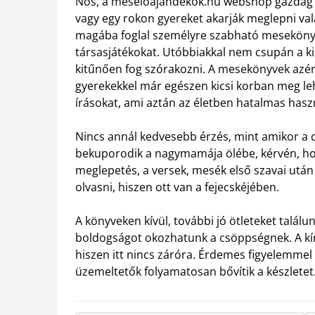
Nos, a meseloajandekok.hu webshop gazdag kí
vagy egy rokon gyereket akarják meglepni va
magába foglal személyre szabható mesekönyv
társasjátékokat.
Utóbbiakkal nem csupán a ki
kitűnően fog szórakozni. A mesekönyvek azért
gyerekekkel már egészen kicsi korban meg lehe
írásokat, ami aztán az életben hatalmas haszn
Nincs annál kedvesebb érzés, mint amikor a c
bekuporodik a nagymamája ölébe, kérvén, ho
meglepetés, a versek, mesék első szavai után 
olvasni, hiszen ott van a fejecskéjében.
A könyveken kívül, további jó ötleteket talá
boldogságot okozhatunk a csöppségnek. A kín
hiszen itt nincs záróra. Érdemes figyelemmel 
üzemeltetők folyamatosan bővítik a készletet