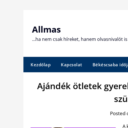
Skip
to
content
Allmas
…ha nem csak híreket, hanem olvasnivalót is 
Kezdőlap
Kapcsolat
Békéscsaba időj
Ajándék ötletek gyere
szü
Posted 
A 