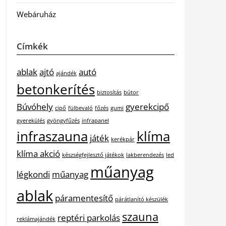
Webáruház
Címkék
ablak
ajtó
autó
ajándék
betonkerítés
biztosítás
bútor
Búvóhely
gyerekcipő
cipő
fülbevaló
főzés
gumi
gyerekülés
gyöngyfűzés
infrapanel
infraszauna
klíma
játék
kerékpár
klíma akció
készségfejlesztő játékok
lakberendezés
led
műanyag
légkondi
műanyag
ablak
páramentesítő
párátlanító készülék
szauna
reptéri parkolás
reklámajándék