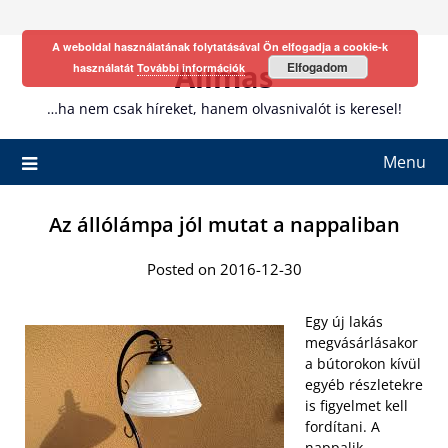
Skip
to
A weboldal használatának folytatásával Ön elfogadja a cookie-k
content
Allmas
Elfogadom
használatát
További információk
…ha nem csak híreket, hanem olvasnivalót is keresel!
Menu
Az állólámpa jól mutat a nappaliban
Posted on 2016-12-30
Egy új lakás
megvásárlásakor
a bútorokon kívül
egyéb részletekre
is figyelmet kell
fordítani. A
nappalik