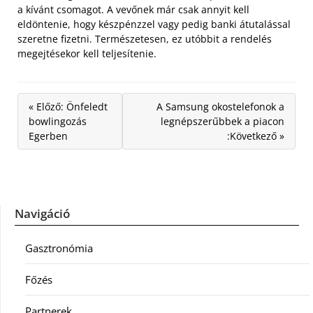
a kívánt csomagot. A vevőnek már csak annyit kell
eldöntenie, hogy készpénzzel vagy pedig banki átutalással
szeretne fizetni. Természetesen, ez utóbbit a rendelés
megejtésekor kell teljesítenie.
« Előző: Önfeledt
A Samsung okostelefonok a
bowlingozás
legnépszerűbbek a piacon
Egerben
:Következő »
Navigáció
Gasztronómia
Főzés
Partnerek