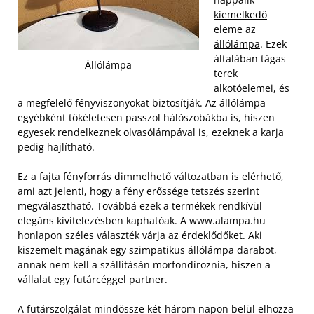
kiemelkedő
eleme az
állólámpa
. Ezek
általában tágas
Állólámpa
terek
alkotóelemei, és
a megfelelő fényviszonyokat biztosítják. Az állólámpa
egyébként tökéletesen passzol hálószobákba is, hiszen
egyesek rendelkeznek olvasólámpával is, ezeknek a karja
pedig hajlítható.
Ez a fajta fényforrás dimmelhető változatban is elérhető,
ami azt jelenti, hogy a fény erőssége tetszés szerint
megválasztható. Továbbá ezek a termékek rendkívül
elegáns kivitelezésben kaphatóak. A www.alampa.hu
honlapon széles választék várja az érdeklődőket. Aki
kiszemelt magának egy szimpatikus állólámpa darabot,
annak nem kell a szállításán morfondíroznia, hiszen a
vállalat egy futárcéggel partner.
A futárszolgálat mindössze két-három napon belül elhozza