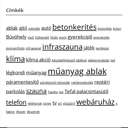
Címkék
betonkerítés
ablak
ajtó
autó
ajándék
biztosítás
bútor
Búvóhely
gyerekcipő
cipő
fülbevaló
főzés
gumi
gyerekülés
infraszauna
játék
gyöngyfűzés
infrapanel
kerékpár
klíma
klíma akció
készségfejlesztő játékok
lakberendezés
led
műanyag ablak
légkondi
műanyag
páramentesítő
reptéri
párátlanító készülék
reklámajándék
szauna
parkolás
Tefal palacsintasütő
Tapéta
tea
webáruház
telefon
tv
telefonok
toner
víz
vízszűrő
x
faktor
ékszer
ékszerek