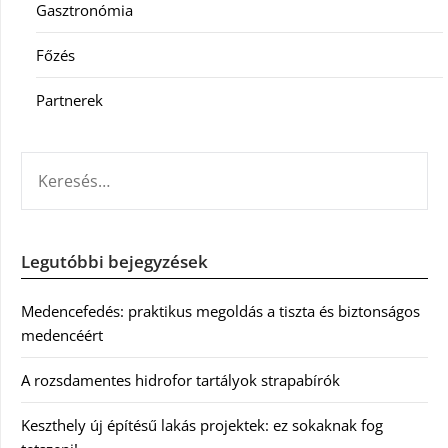
Gasztronómia
Főzés
Partnerek
KERESÉS:
Legutóbbi bejegyzések
Medencefedés: praktikus megoldás a tiszta és biztonságos
medencéért
A rozsdamentes hidrofor tartályok strapabírók
Keszthely új építésű lakás projektek: ez sokaknak fog