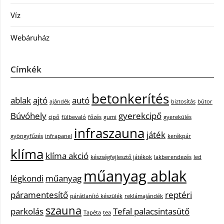
Víz
Webáruház
Címkék
betonkerítés
ablak
ajtó
autó
ajándék
biztosítás
bútor
Búvóhely
gyerekcipő
cipő
fülbevaló
főzés
gumi
gyerekülés
infraszauna
játék
gyöngyfűzés
infrapanel
kerékpár
klíma
klíma akció
készségfejlesztő játékok
lakberendezés
led
műanyag ablak
légkondi
műanyag
páramentesítő
reptéri
párátlanító készülék
reklámajándék
szauna
parkolás
Tefal palacsintasütő
Tapéta
tea