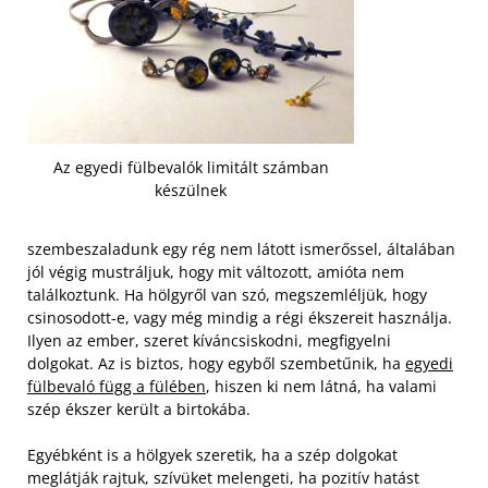
Az egyedi fülbevalók limitált számban
készülnek
szembeszaladunk egy rég nem látott ismerőssel, általában
jól végig mustráljuk, hogy mit változott, amióta nem
találkoztunk. Ha hölgyről van szó, megszemléljük, hogy
csinosodott-e, vagy még mindig a régi ékszereit használja.
Ilyen az ember, szeret kíváncsiskodni, megfigyelni
dolgokat. Az is biztos, hogy egyből szembetűnik, ha
egyedi
fülbevaló függ a fülében
, hiszen ki nem látná, ha valami
szép ékszer került a birtokába.
Egyébként is a hölgyek szeretik, ha a szép dolgokat
meglátják rajtuk, szívüket melengeti, ha pozitív hatást