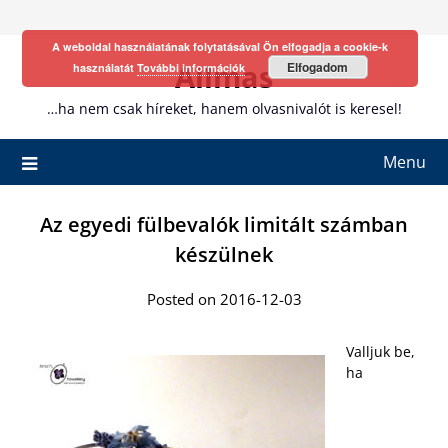
Skip
to
A weboldal használatának folytatásával Ön elfogadja a cookie-k
content
Allmas
Elfogadom
használatát
További információk
…ha nem csak híreket, hanem olvasnivalót is keresel!
Menu
Az egyedi fülbevalók limitált számban
készülnek
Posted on 2016-12-03
Valljuk be,
ha