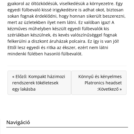
gyakorol az öltözködésük, viselkedésük a környezetre. Egy
egyedi fülbevaló kissé irigykedésre is adhat okot, biztosan
sokan fognak érdeklődni, hogy honnan sikerült beszerezni,
mert az üzletekben ilyet nem látni. Ez valóban igaz! A
kézműves műhelyben készült egyedi fülbevalók kis
szériákban készülnek, és kevés valószínűséggel fognak
felkerülni a diszkont áruházak polcaira. Ez így is van jól!
Ettől lesz egyedi és ritka az ékszer, ezért nem látni
mindenki fülében hasonló fülbevalót.
« Előző: Kompakt házimozi
Könnyű és kényelmes
rendszerek tökéletesek
Platronics headset
egy lakásba
:Következő »
Navigáció