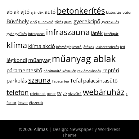
betonkerítés
ablak
ajtó
autó
ajándék
biztosítás
bútor
Búvóhely
gyerekcipő
cipő
fülbevaló
főzés
gumi
gyerekülés
infraszauna
játék
gyöngyfűzés
infrapanel
kerékpár
klíma
klíma akció
készségfejlesztő játékok
lakberendezés
led
műanyag ablak
légkondi
műanyag
páramentesítő
reptéri
párátlanító készülék
reklámajándék
szauna
parkolás
Tefal palacsintasütő
Tapéta
tea
webáruház
telefon
tv
telefonok
toner
víz
vízszűrő
x
faktor
ékszer
ékszerek
©2026 Allmas
| Design:
Newspaperly WordPress
Theme