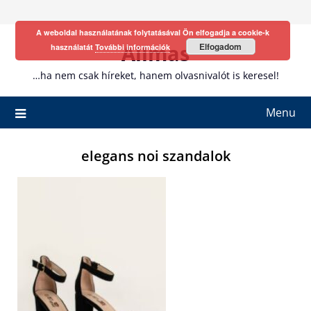
Skip
to
A weboldal használatának folytatásával Ön elfogadja a cookie-k
content
Allmas
Elfogadom
használatát
További információk
…ha nem csak híreket, hanem olvasnivalót is keresel!
Menu
elegans noi szandalok