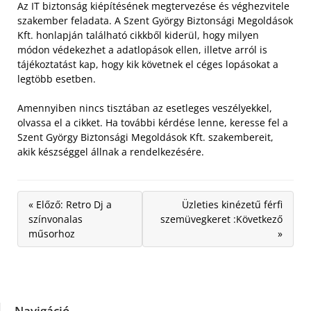
Az IT biztonság kiépítésének megtervezése és véghezvitele
szakember feladata. A Szent György Biztonsági Megoldások
Kft. honlapján található cikkből kiderül, hogy milyen
módon védekezhet a adatlopások ellen, illetve arról is
tájékoztatást kap, hogy kik követnek el céges lopásokat a
legtöbb esetben.
Amennyiben nincs tisztában az esetleges veszélyekkel,
olvassa el a cikket. Ha további kérdése lenne, keresse fel a
Szent György Biztonsági Megoldások Kft. szakembereit,
akik készséggel állnak a rendelkezésére.
« Előző: Retro Dj a
Üzleties kinézetű férfi
színvonalas
szemüvegkeret :Következő
műsorhoz
»
Navigáció