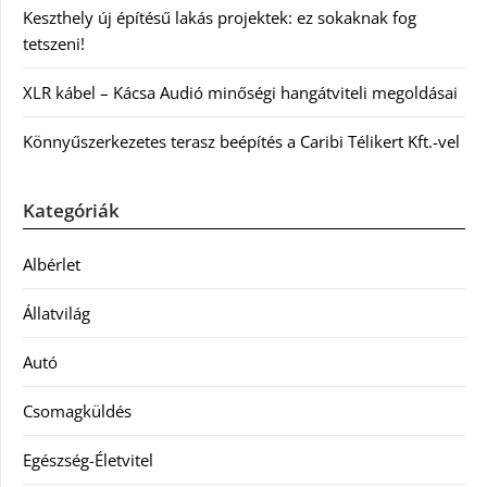
Keszthely új építésű lakás projektek: ez sokaknak fog
tetszeni!
XLR kábel – Kácsa Audió minőségi hangátviteli megoldásai
Könnyűszerkezetes terasz beépítés a Caribi Télikert Kft.-vel
Kategóriák
Albérlet
Állatvilág
Autó
Csomagküldés
Egészség-Életvitel