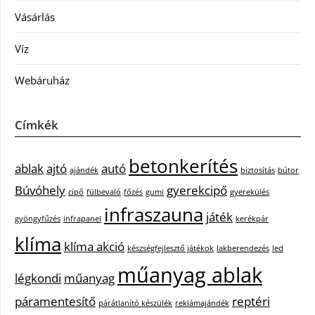
Vásárlás
Víz
Webáruház
Címkék
betonkerítés
ablak
ajtó
autó
ajándék
biztosítás
bútor
Búvóhely
gyerekcipő
cipő
fülbevaló
főzés
gumi
gyerekülés
infraszauna
játék
gyöngyfűzés
infrapanel
kerékpár
klíma
klíma akció
készségfejlesztő játékok
lakberendezés
led
műanyag ablak
légkondi
műanyag
páramentesítő
reptéri
párátlanító készülék
reklámajándék