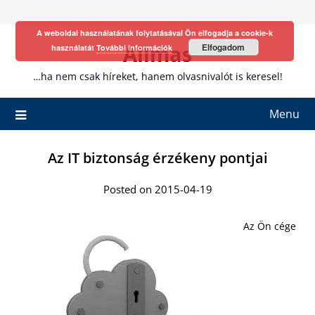
Skip
to
A weboldal használatának folytatásával Ön elfogadja a cookie-k
content
Allmas
Elfogadom
használatát
További információk
…ha nem csak híreket, hanem olvasnivalót is keresel!
Menu
Az IT biztonság érzékeny pontjai
Posted on 2015-04-19
Az Ön cége