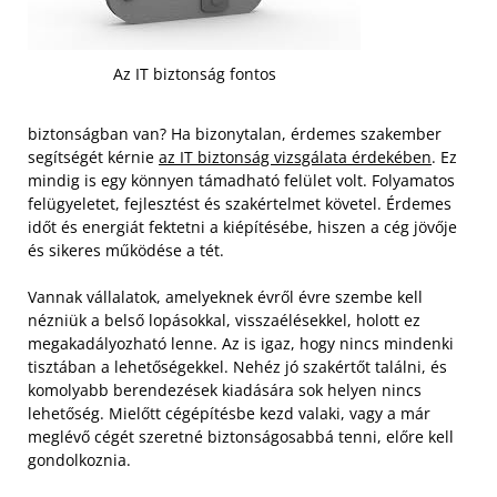
Az IT biztonság fontos
biztonságban van? Ha bizonytalan, érdemes szakember
segítségét kérnie
az IT biztonság vizsgálata érdekében
. Ez
mindig is egy könnyen támadható felület volt. Folyamatos
felügyeletet, fejlesztést és szakértelmet követel. Érdemes
időt és energiát fektetni a kiépítésébe, hiszen a cég jövője
és sikeres működése a tét.
Vannak vállalatok, amelyeknek évről évre szembe kell
nézniük a belső lopásokkal, visszaélésekkel, holott ez
megakadályozható lenne. Az is igaz, hogy nincs mindenki
tisztában a lehetőségekkel. Nehéz jó szakértőt találni, és
komolyabb berendezések kiadására sok helyen nincs
lehetőség. Mielőtt cégépítésbe kezd valaki, vagy a már
meglévő cégét szeretné biztonságosabbá tenni, előre kell
gondolkoznia.