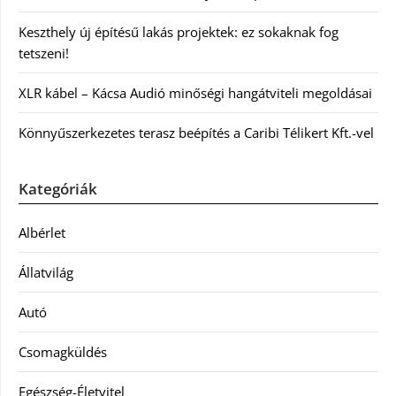
Keszthely új építésű lakás projektek: ez sokaknak fog
tetszeni!
XLR kábel – Kácsa Audió minőségi hangátviteli megoldásai
Könnyűszerkezetes terasz beépítés a Caribi Télikert Kft.-vel
Kategóriák
Albérlet
Állatvilág
Autó
Csomagküldés
Egészség-Életvitel