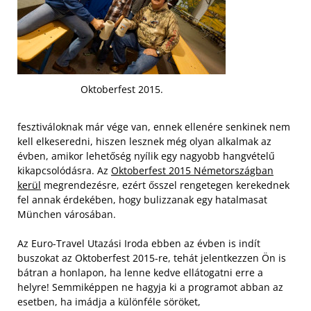
Oktoberfest 2015.
fesztiváloknak már vége van, ennek ellenére senkinek nem
kell elkeseredni, hiszen lesznek még olyan alkalmak az
évben, amikor lehetőség nyílik egy nagyobb hangvételű
kikapcsolódásra. Az
Oktoberfest 2015 Németországban
kerül
megrendezésre, ezért ősszel rengetegen kerekednek
fel annak érdekében, hogy bulizzanak egy hatalmasat
München városában.
Az Euro-Travel Utazási Iroda ebben az évben is indít
buszokat az Oktoberfest 2015-re, tehát jelentkezzen Ön is
bátran a honlapon, ha lenne kedve ellátogatni erre a
helyre! Semmiképpen ne hagyja ki a programot abban az
esetben, ha imádja a különféle söröket,