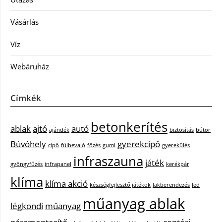
Vásárlás
Víz
Webáruház
Címkék
betonkerítés
ablak
ajtó
autó
ajándék
biztosítás
bútor
Búvóhely
gyerekcipő
cipő
fülbevaló
főzés
gumi
gyerekülés
infraszauna
játék
gyöngyfűzés
infrapanel
kerékpár
klíma
klíma akció
készségfejlesztő játékok
lakberendezés
led
műanyag ablak
légkondi
műanyag