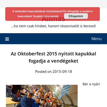
Skip
to
A weboldal használatának folytatásával Ön elfogadja a cookie-k
content
Allmas
Elfogadom
használatát
További információk
…ha nem csak híreket, hanem olvasnivalót is keresel!
Menu
Az Oktoberfest 2015 nyitott kapukkal
fogadja a vendégeket
Posted on 2015-09-18
Bár a nyári