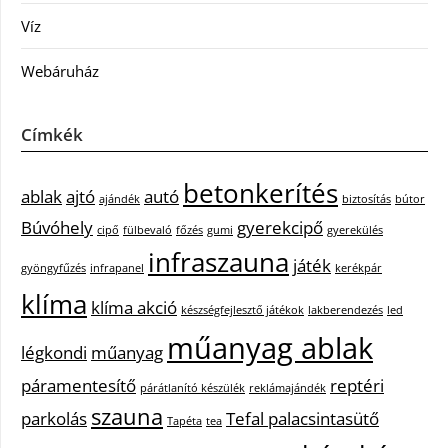
Víz
Webáruház
Címkék
betonkerítés
ablak
ajtó
autó
ajándék
biztosítás
bútor
Búvóhely
gyerekcipő
cipő
fülbevaló
főzés
gumi
gyerekülés
infraszauna
játék
gyöngyfűzés
infrapanel
kerékpár
klíma
klíma akció
készségfejlesztő játékok
lakberendezés
led
műanyag ablak
légkondi
műanyag
páramentesítő
reptéri
párátlanító készülék
reklámajándék
szauna
parkolás
Tefal palacsintasütő
Tapéta
tea