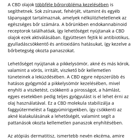
A CBD olajok
többféle bőrprobléma kezelésében
is
segíthetnek. Sok zsírsavat, fehérjét, vitamint és egyéb
tápanyagot tartalmaznak, amelyek nélkülözhetetlenek az
egészséges bőr számára. A bőrünkben endokannabinoid
receptorok találhatóak, így lehetőséget nyújtanak a CBD
olajok ezek aktiválásában. Együttesen fejtik ki antibiotikus,
gyulladáscsökkentő és antioxidáns hatásukat, így kezelve a
bőrbetegség okozta panaszokat.
Lehetőséget nyújtanak a pikkelysömör, akné és más kórok,
valamint a vörös, irritált, viszkető bőr kellemetlen
tüneteinek a leküzdésében. A CBD egyre népszerűbb és
hatásos gyógymód a pikkelysömör kezelésében, mivel
enyhíti a viszketést, csökkenti a pirosságot, a hámlást,
egyes esetekben pedig teljes gyógyulást is el lehet érni az
olaj használatával. Ez a CBD molekula stabilizálja a
faggyútermelést a faggyúmirigyekben, így csökkenti az
akné kialakulásának a lehetőségét, valamint segít a
pattanások okozta kellemetlen panaszok enyhítésében.
Az atópiás dermatitisz, ismertebb nevén ekcéma, amire