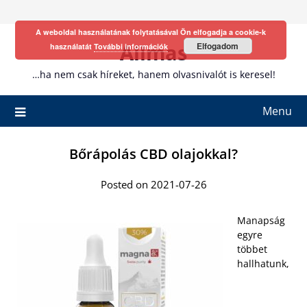
Skip
to
A weboldal használatának folytatásával Ön elfogadja a cookie-k
content
Allmas
Elfogadom
használatát
További információk
…ha nem csak híreket, hanem olvasnivalót is keresel!
Menu
Bőrápolás CBD olajokkal?
Posted on 2021-07-26
Manapság
egyre
többet
hallhatunk,