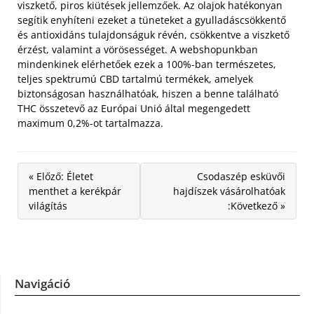
viszkető, piros kiütések jellemzőek. Az olajok hatékonyan
segítik enyhíteni ezeket a tüneteket a gyulladáscsökkentő
és antioxidáns tulajdonságuk révén, csökkentve a viszkető
érzést, valamint a vörösességet. A webshopunkban
mindenkinek elérhetőek ezek a 100%-ban természetes,
teljes spektrumú CBD tartalmú termékek, amelyek
biztonságosan használhatóak, hiszen a benne található
THC összetevő az Európai Unió által megengedett
maximum 0,2%-ot tartalmazza.
« Előző: Életet
Csodaszép esküvői
menthet a kerékpár
hajdíszek vásárolhatóak
világítás
:Következő »
Navigáció