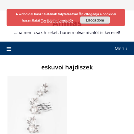
Skip
to
A weboldal használatának folytatásával Ön elfogadja a cookie-k
content
Allmas
Elfogadom
használatát
További információk
…ha nem csak híreket, hanem olvasnivalót is keresel!
Menu
eskuvoi hajdiszek