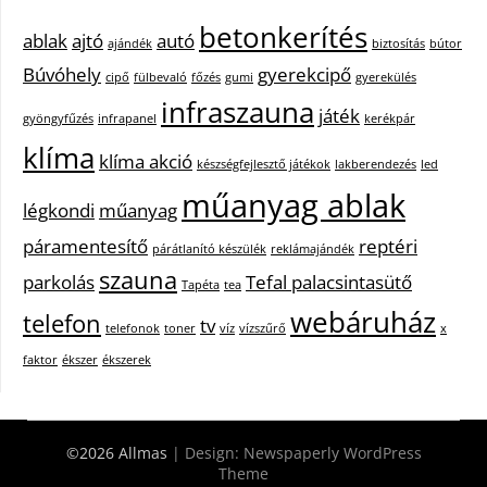
betonkerítés
ablak
ajtó
autó
ajándék
biztosítás
bútor
Búvóhely
gyerekcipő
cipő
fülbevaló
főzés
gumi
gyerekülés
infraszauna
játék
gyöngyfűzés
infrapanel
kerékpár
klíma
klíma akció
készségfejlesztő játékok
lakberendezés
led
műanyag ablak
légkondi
műanyag
páramentesítő
reptéri
párátlanító készülék
reklámajándék
szauna
parkolás
Tefal palacsintasütő
Tapéta
tea
webáruház
telefon
tv
telefonok
toner
víz
vízszűrő
x
faktor
ékszer
ékszerek
©2026 Allmas
| Design:
Newspaperly WordPress
Theme