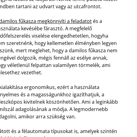
ndben tartani az udvart vagy az utcafrontot.
damilos fűkasza megkönnyíti a feladatot
és a
sználata kevésébe fárasztó. A megfelelő
dőfelszerelés viselése elengedhetetlen, hogyha
m szeretnénk, hogy kellemetlen élményben legyen
szünk, mert meglehet, hogy a damilos fűkasza nem
ngével dolgozik, mégis fennáll az esélye annak,
gy véletlenül felpattan valamilyen törmelék, ami
lesethez vezethet.
kialakítása ergonomikus, ezért a használata
nyelmes és a magasságunkhoz igazíthatjuk, a
leszkópos kivitelnek köszönhetően. Ami a leginkább
damilszál adagolásának a módja. A legmodernebb
agolni, amikor arra szükség van.
látott és a félautomata típusokat is, amelyek szintén