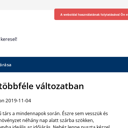
A weboldal használatának folytatásával Ön e
keresel!
árása
többféle változatban
on 2019-11-04
 társ a mindennapok során. Észre sem vesszük és
növényzet néhány nap alatt szárba szökken,
gyha ideális az időjárás. Nehéz lenne puszta kézzel