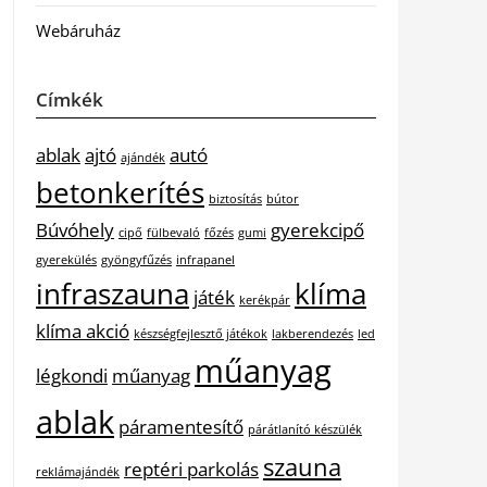
Webáruház
Címkék
ablak
ajtó
autó
ajándék
betonkerítés
biztosítás
bútor
Búvóhely
gyerekcipő
cipő
fülbevaló
főzés
gumi
gyerekülés
gyöngyfűzés
infrapanel
infraszauna
klíma
játék
kerékpár
klíma akció
készségfejlesztő játékok
lakberendezés
led
műanyag
légkondi
műanyag
ablak
páramentesítő
párátlanító készülék
szauna
reptéri parkolás
reklámajándék