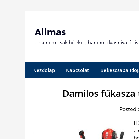
Skip
to
content
Allmas
…ha nem csak híreket, hanem olvasnivalót is 
Kezdőlap
Kapcsolat
Békéscsaba időj
Damilos fűkasza 
Posted 
Hű
a 
ho