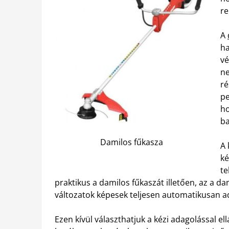
re
A
ha
vé
ne
ré
pe
ho
ba
Damilos fűkasza
A 
ké
te
praktikus a damilos fűkaszát illetően, az a 
változatok képesek teljesen automatikusan ad
Ezen kívül választhatjuk a kézi adagolással el