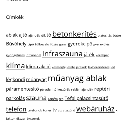
Címkék
betonkerítés
ablak
ajtó
autó
ajándék
biztosítás
bútor
Búvóhely
gyerekcipő
cipő
fülbevaló
főzés
gumi
gyerekülés
infraszauna
játék
gyöngyfűzés
infrapanel
kerékpár
klíma
klíma akció
készségfejlesztő játékok
lakberendezés
led
műanyag ablak
légkondi
műanyag
páramentesítő
reptéri
párátlanító készülék
reklámajándék
szauna
parkolás
Tefal palacsintasütő
Tapéta
tea
webáruház
telefon
tv
telefonok
toner
víz
vízszűrő
x
faktor
ékszer
ékszerek