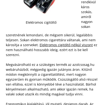
rendkívül
káros
szokás,
amiről
nagyon
Elektromos cigitöltő
sokan
szeretnének lemondani, de mégsem sikerül, legalábbis
teljesen. Sokan elektromos cigarettára váltanak, ami nem
károsítja a szerveket.
Elektromos cigitöltő nélkül viszont
ez
nem használható hosszabb ideig, ezért ezt is be kell
szerezni.
Megvásárolható ez a szükséges termék az azolcsosag.hu
webáruházból, mégpedig igazán jutányos áron. Kitűnő
módon megkönnyíti a cigarettatöltést, mert nagyon
egyszerűen és gyorsan működik. Csúszásgátló alsó résszel
van ellátva, ezzel is könnyebbé téve a használatát. Bárhol
kényelmesen alkalmazható, ami akkor igazán remek, ha
valaki sokat utazik és mindig magával tudja vinni.
Ergonomikus kialakítású, jól mutató, designos darab. Az