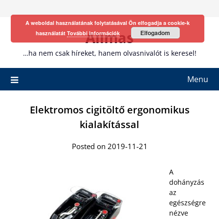
Skip
to
A weboldal használatának folytatásával Ön elfogadja a cookie-k
content
Allmas
Elfogadom
használatát
További információk
…ha nem csak híreket, hanem olvasnivalót is keresel!
Menu
Elektromos cigitöltő ergonomikus
kialakítással
Posted on 2019-11-21
A
dohányzás
az
egészségre
nézve