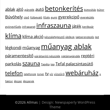
betonkerítés
ablak
ajtó
autó
ajándék
biztosítás
bútor
Búvóhely
gyerekcipő
cipő
fülbevaló
főzés
gumi
gyerekülés
infraszauna
játék
gyöngyfűzés
infrapanel
kerékpár
klíma
klíma akció
készségfejlesztő játékok
lakberendezés
led
műanyag ablak
légkondi
műanyag
páramentesítő
reptéri
párátlanító készülék
reklámajándék
szauna
parkolás
Tefal palacsintasütő
Tapéta
tea
webáruház
telefon
tv
telefonok
toner
víz
vízszűrő
x
faktor
ékszer
ékszerek
©2026 Allmas
| Design:
Newspaperly WordPress
Theme