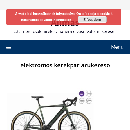
Skip
to
A weboldal használatának folytatásával Ön elfogadja a cookie-k
content
Allmas
Elfogadom
használatát
További információk
…ha nem csak híreket, hanem olvasnivalót is keresel!
Menu
elektromos kerekpar arukereso