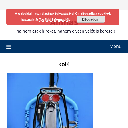
Skip
to
A weboldal használatának folytatásával Ön elfogadja a cookie-k
content
Allmas
Elfogadom
használatát
További információk
…ha nem csak híreket, hanem olvasnivalót is keresel!
Menu
kol4