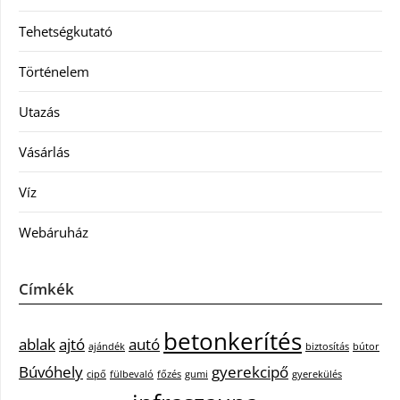
Tehetségkutató
Történelem
Utazás
Vásárlás
Víz
Webáruház
Címkék
betonkerítés
ablak
ajtó
autó
ajándék
biztosítás
bútor
Búvóhely
gyerekcipő
cipő
fülbevaló
főzés
gumi
gyerekülés