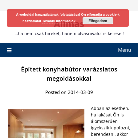
Skip
to
A weboldal használatának folytatásával Ön elfogadja a cookie-k
content
Allmas
Elfogadom
használatát
További információk
…ha nem csak híreket, hanem olvasnivalót is keresel!
Menu
Épített konyhabútor varázslatos
megoldásokkal
Posted on 2014-03-09
Abban az esetben,
ha lakását Ön is
álomszerűen
igyekszik kipofozni,
berendezni, akkor