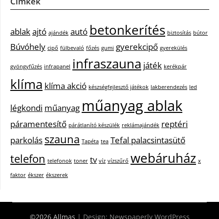
Címkék
betonkerítés
ablak
ajtó
autó
ajándék
biztosítás
bútor
Búvóhely
gyerekcipő
cipő
fülbevaló
főzés
gumi
gyerekülés
infraszauna
játék
gyöngyfűzés
infrapanel
kerékpár
klíma
klíma akció
készségfejlesztő játékok
lakberendezés
led
műanyag ablak
légkondi
műanyag
páramentesítő
reptéri
párátlanító készülék
reklámajándék
szauna
parkolás
Tefal palacsintasütő
Tapéta
tea
webáruház
telefon
tv
telefonok
toner
víz
vízszűrő
x
faktor
ékszer
ékszerek
©2026 Allmas
| Design:
Newspaperly WordPress