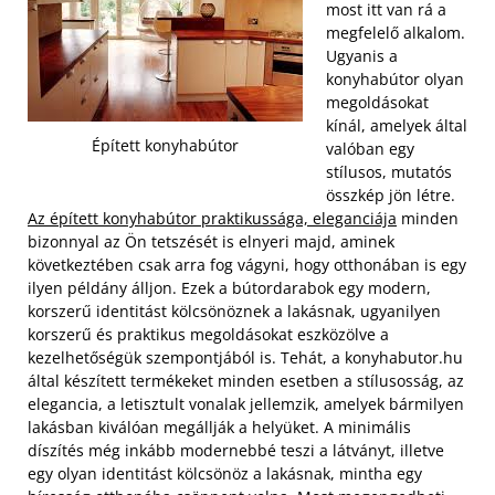
most itt van rá a
megfelelő alkalom.
Ugyanis a
konyhabútor olyan
megoldásokat
kínál, amelyek által
Épített konyhabútor
valóban egy
stílusos, mutatós
összkép jön létre.
Az épített konyhabútor praktikussága, eleganciája
minden
bizonnyal az Ön tetszését is elnyeri majd, aminek
következtében csak arra fog vágyni, hogy otthonában is egy
ilyen példány álljon. Ezek a bútordarabok egy modern,
korszerű identitást kölcsönöznek a lakásnak, ugyanilyen
korszerű és praktikus megoldásokat eszközölve a
kezelhetőségük szempontjából is.
Tehát, a konyhabutor.hu
által készített termékeket minden esetben a stílusosság, az
elegancia, a letisztult vonalak jellemzik, amelyek bármilyen
lakásban kiválóan megállják a helyüket. A minimális
díszítés még inkább modernebbé teszi a látványt, illetve
egy olyan identitást kölcsönöz a lakásnak, mintha egy