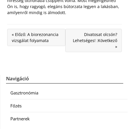
híresség otthonába csöppent volna. Most megengedheti
Ön is, hogy ragyogó, elegáns bútorzata legyen a lakásban,
amilyenről mindig is álmodott.
« Előző: A biorezonancia
Divatosat olcsón?
vizsgálat folyamata
Lehetséges! :Következő
»
Navigáció
Gasztronómia
Főzés
Partnerek