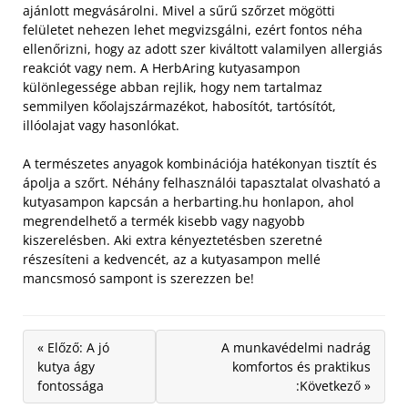
ajánlott megvásárolni. Mivel a sűrű szőrzet mögötti
felületet nehezen lehet megvizsgálni, ezért fontos néha
ellenőrizni, hogy az adott szer kiváltott valamilyen allergiás
reakciót vagy nem.
A HerbAring kutyasampon
különlegessége abban rejlik, hogy nem tartalmaz
semmilyen kőolajszármazékot, habosítót, tartósítót,
illóolajat vagy hasonlókat.
A természetes anyagok kombinációja hatékonyan tisztít és
ápolja a szőrt. Néhány felhasználói tapasztalat olvasható a
kutyasampon kapcsán a herbarting.hu honlapon, ahol
megrendelhető a termék kisebb vagy nagyobb
kiszerelésben. Aki extra kényeztetésben szeretné
részesíteni a kedvencét, az a kutyasampon mellé
mancsmosó sampont is szerezzen be!
« Előző: A jó
A munkavédelmi nadrág
kutya ágy
komfortos és praktikus
fontossága
:Következő »