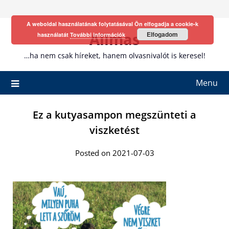
Skip
to
A weboldal használatának folytatásával Ön elfogadja a cookie-k
content
Allmas
Elfogadom
használatát
További információk
…ha nem csak híreket, hanem olvasnivalót is keresel!
Menu
Ez a kutyasampon megszünteti a
viszketést
Posted on 2021-07-03