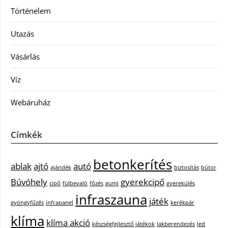
Történelem
Utazás
Vásárlás
Víz
Webáruház
Címkék
betonkerítés
ablak
ajtó
autó
ajándék
biztosítás
bútor
Búvóhely
gyerekcipő
cipő
fülbevaló
főzés
gumi
gyerekülés
infraszauna
játék
gyöngyfűzés
infrapanel
kerékpár
klíma
klíma akció
készségfejlesztő játékok
lakberendezés
led