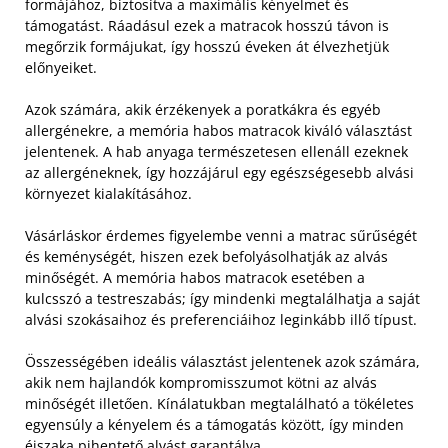
formájához, biztosítva a maximális kényelmet és
támogatást. Ráadásul ezek a matracok hosszú távon is
megőrzik formájukat, így hosszú éveken át élvezhetjük
előnyeiket.
Azok számára, akik érzékenyek a poratkákra és egyéb
allergénekre, a memória habos matracok kiváló választást
jelentenek. A hab anyaga természetesen ellenáll ezeknek
az allergéneknek, így hozzájárul egy egészségesebb alvási
környezet kialakításához.
Vásárláskor érdemes figyelembe venni a matrac sűrűségét
és keménységét, hiszen ezek befolyásolhatják az alvás
minőségét. A memória habos matracok esetében a
kulcsszó a testreszabás; így mindenki megtalálhatja a saját
alvási szokásaihoz és preferenciáihoz leginkább illő típust.
Összességében ideális választást jelentenek azok számára,
akik nem hajlandók kompromisszumot kötni az alvás
minőségét illetően. Kínálatukban megtalálható a tökéletes
egyensúly a kényelem és a támogatás között, így minden
éjszaka pihentető alvást garantálva.