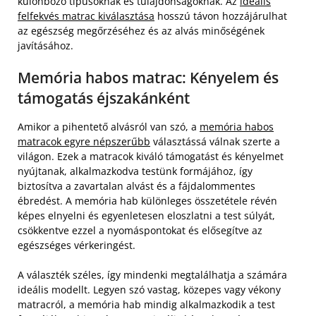
különböző típusoknak és tulajdonságoknak. Az
ideális
felfekvés matrac kiválasztása
hosszú távon hozzájárulhat
az egészség megőrzéséhez és az alvás minőségének
javításához.
Memória habos matrac: Kényelem és
támogatás éjszakánként
Amikor a pihentető alvásról van szó, a
memória habos
matracok egyre népszerűbb
választássá válnak szerte a
világon. Ezek a matracok kiváló támogatást és kényelmet
nyújtanak, alkalmazkodva testünk formájához, így
biztosítva a zavartalan alvást és a fájdalommentes
ébredést. A memória hab különleges összetétele révén
képes elnyelni és egyenletesen eloszlatni a test súlyát,
csökkentve ezzel a nyomáspontokat és elősegítve az
egészséges vérkeringést.
A választék széles, így mindenki megtalálhatja a számára
ideális modellt. Legyen szó vastag, közepes vagy vékony
matracról, a memória hab mindig alkalmazkodik a test