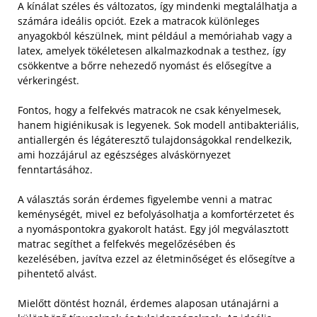
A kínálat széles és változatos, így mindenki megtalálhatja a
számára ideális opciót. Ezek a matracok különleges
anyagokból készülnek, mint például a memóriahab vagy a
latex, amelyek tökéletesen alkalmazkodnak a testhez, így
csökkentve a bőrre nehezedő nyomást és elősegítve a
vérkeringést.
Fontos, hogy a felfekvés matracok ne csak kényelmesek,
hanem higiénikusak is legyenek. Sok modell antibakteriális,
antiallergén és légáteresztő tulajdonságokkal rendelkezik,
ami hozzájárul az egészséges alváskörnyezet
fenntartásához.
A választás során érdemes figyelembe venni a matrac
keménységét, mivel ez befolyásolhatja a komfortérzetet és
a nyomáspontokra gyakorolt hatást. Egy jól megválasztott
matrac segíthet a felfekvés megelőzésében és
kezelésében, javítva ezzel az életminőséget és elősegítve a
pihentető alvást.
Mielőtt döntést hoznál, érdemes alaposan utánajárni a