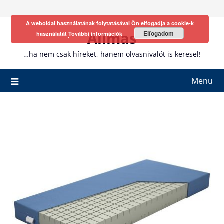
Skip
to
A weboldal használatának folytatásával Ön elfogadja a cookie-k
content
Allmas
Elfogadom
használatát
További információk
…ha nem csak híreket, hanem olvasnivalót is keresel!
Menu