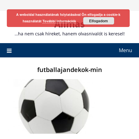
Skip
to
A weboldal használatának folytatásával Ön elfogadja a cookie-k
content
Allmas
Elfogadom
használatát
További információk
…ha nem csak híreket, hanem olvasnivalót is keresel!
Menu
futballajandekok-min