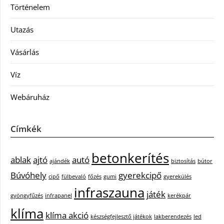
Történelem
Utazás
Vásárlás
Víz
Webáruház
Címkék
betonkerítés
ablak
ajtó
autó
ajándék
biztosítás
bútor
Búvóhely
gyerekcipő
cipő
fülbevaló
főzés
gumi
gyerekülés
infraszauna
játék
gyöngyfűzés
infrapanel
kerékpár
klíma
klíma akció
készségfejlesztő játékok
lakberendezés
led