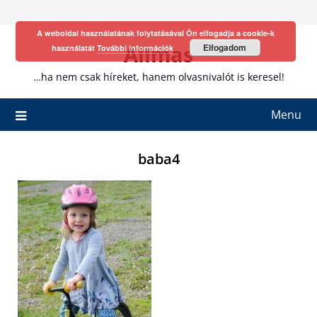
Skip
to
A weboldal használatának folytatásával Ön elfogadja a cookie-k
content
Allmas
Elfogadom
használatát
További információk
…ha nem csak híreket, hanem olvasnivalót is keresel!
Menu
baba4