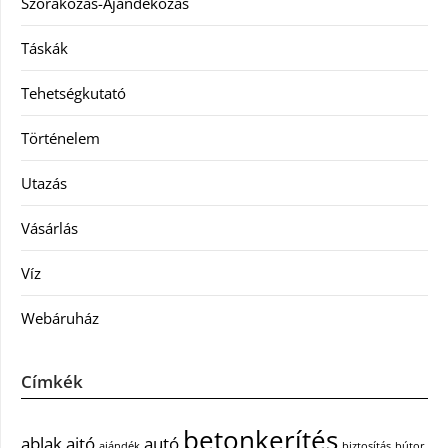
Szórakozás-Ajándékozás
Táskák
Tehetségkutató
Történelem
Utazás
Vásárlás
Víz
Webáruház
Címkék
betonkerítés
ablak
ajtó
autó
ajándék
biztosítás
bútor