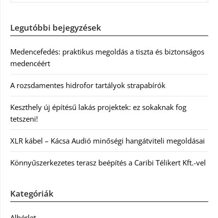
Legutóbbi bejegyzések
Medencefedés: praktikus megoldás a tiszta és biztonságos
medencéért
A rozsdamentes hidrofor tartályok strapabírók
Keszthely új építésű lakás projektek: ez sokaknak fog
tetszeni!
XLR kábel – Kácsa Audió minőségi hangátviteli megoldásai
Könnyűszerkezetes terasz beépítés a Caribi Télikert Kft.-vel
Kategóriák
Albérlet