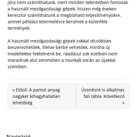
jóra nem számíthatunk, mert minden tekintetben fontosak
a használt mezőgazdasági gépek, hiszen még éveken
keresztül számíthatunk a megbízható teljesítményükre,
amivel például kitermelésre kerülnek a különféle
termények.
A használt mezőgazdasági gépek sokkal olcsóbban
beszerezhetőek, illetve bérbe vehetőek, mintha új
modellekbe fektetnénk be, ráadásul sok esetben nem
maradnak alul semmiben a munkák során az újakkal
szemben.
« Előző: A pamut anyag
Üzenésre is alkalmas
nagyker kihagyhatatlan
fali tábla :Következő
lehetőség
»
Navigáció