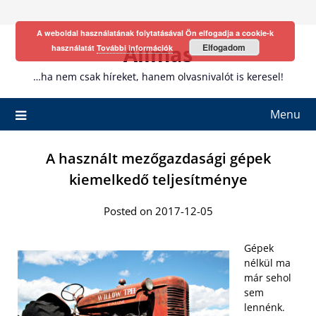
Skip
to
A weboldal használatának folytatásával Ön elfogadja a cookie-k
content
Allmas
Elfogadom
használatát
További információk
…ha nem csak híreket, hanem olvasnivalót is keresel!
Menu
A használt mezőgazdasági gépek
kiemelkedő teljesítménye
Posted on 2017-12-05
Gépek
nélkül ma
már sehol
sem
lennénk.