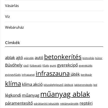
Vásárlás
Víz
Webáruház
Címkék
betonkerítés
ablak
ajtó
autó
ajándék
biztosítás
bútor
Búvóhely
gyerekcipő
cipő
fülbevaló
főzés
gumi
gyerekülés
infraszauna
játék
gyöngyfűzés
infrapanel
kerékpár
klíma
klíma akció
készségfejlesztő játékok
lakberendezés
led
műanyag ablak
légkondi
műanyag
páramentesítő
reptéri
párátlanító készülék
reklámajándék