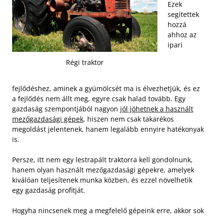
Ezek
segítettek
hozzá
ahhoz az
ipari
Régi traktor
fejlődéshez, aminek a gyümölcsét ma is élvezhetjük, és ez
a fejlődés nem állt meg, egyre csak halad tovább. Egy
gazdaság szempontjából nagyon
jól jöhetnek a használt
mezőgazdasági gépek
, hiszen nem csak takarékos
megoldást jelentenek, hanem legalább ennyire hatékonyak
is.
Persze, itt nem egy lestrapált traktorra kell gondolnunk,
hanem olyan használt mezőgazdasági gépekre, amelyek
kiválóan teljesítenek munka közben, és ezzel növelhetik
egy gazdaság profitját.
Hogyha nincsenek meg a megfelelő gépeink erre, akkor sok