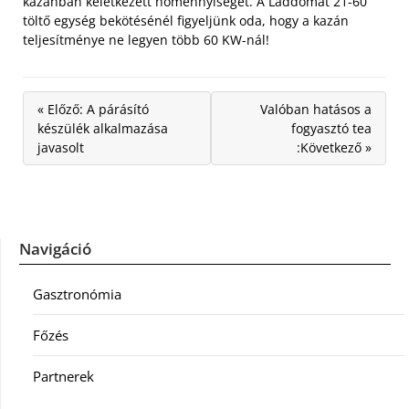
kazánban keletkezett hőmennyiséget. A Laddomat 21-60
töltő egység bekötésénél figyeljünk oda, hogy a kazán
teljesítménye ne legyen több 60 KW-nál!
« Előző: A párásító
Valóban hatásos a
készülék alkalmazása
fogyasztó tea
javasolt
:Következő »
Navigáció
Gasztronómia
Főzés
Partnerek