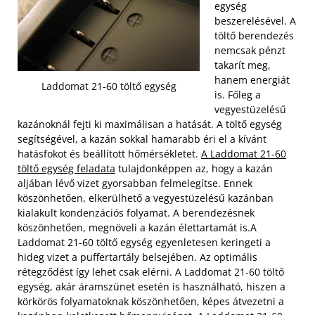
egység
beszerelésével. A
töltő berendezés
nemcsak pénzt
takarít meg,
hanem energiát
Laddomat 21-60 töltő egység
is. Főleg a
vegyestüzelésű
kazánoknál fejti ki maximálisan a hatását. A töltő egység
segítségével, a kazán sokkal hamarabb éri el a kívánt
hatásfokot és beállított hőmérsékletet.
A Laddomat 21-60
töltő egység feladata
tulajdonképpen az, hogy a kazán
aljában lévő vizet gyorsabban felmelegítse. Ennek
köszönhetően, elkerülhető a vegyestüzelésű kazánban
kialakult kondenzációs folyamat. A berendezésnek
köszönhetően, megnöveli a kazán élettartamát is.
A
Laddomat 21-60 töltő egység egyenletesen keringeti a
hideg vizet a puffertartály belsejében. Az optimális
rétegződést így lehet csak elérni. A Laddomat 21-60 töltő
egység, akár áramszünet esetén is használható, hiszen a
körkörös folyamatoknak köszönhetően, képes átvezetni a