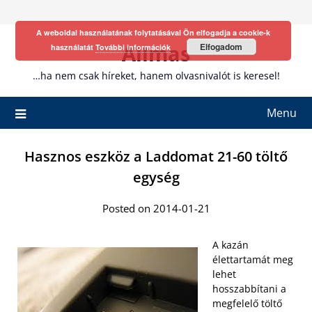
Skip
to
A weboldal használatának folytatásával Ön elfogadja a cookie-k
content
Allmas
Elfogadom
használatát
További információk
…ha nem csak híreket, hanem olvasnivalót is keresel!
Menu
Hasznos eszköz a Laddomat 21-60 töltő
egység
Posted on 2014-01-21
A kazán
élettartamát meg
lehet
hosszabbítani a
megfelelő töltő