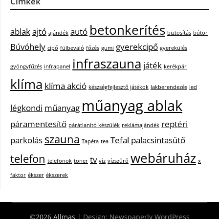
Címkék
betonkerítés
ablak
ajtó
autó
ajándék
biztosítás
bútor
Búvóhely
gyerekcipő
cipő
fülbevaló
főzés
gumi
gyerekülés
infraszauna
játék
gyöngyfűzés
infrapanel
kerékpár
klíma
klíma akció
készségfejlesztő játékok
lakberendezés
led
műanyag ablak
légkondi
műanyag
páramentesítő
reptéri
párátlanító készülék
reklámajándék
szauna
parkolás
Tefal palacsintasütő
Tapéta
tea
webáruház
telefon
tv
telefonok
toner
víz
vízszűrő
x
faktor
ékszer
ékszerek
©2026 Allmas
| Design:
Newspaperly WordPress