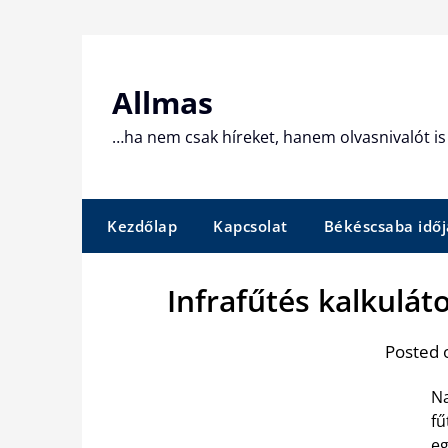
Skip
to
content
Allmas
…ha nem csak híreket, hanem olvasnivalót is 
Kezdőlap
Kapcsolat
Békéscsaba időj
Infrafűtés kalkulát
Posted 
Na
fű
eg