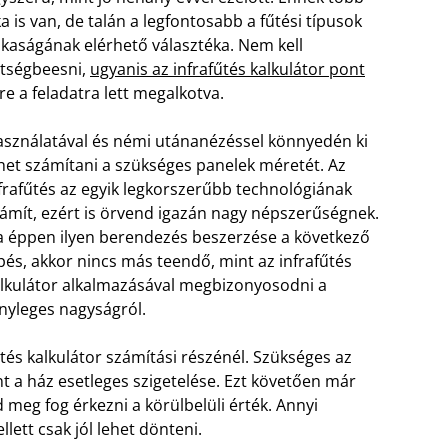
a is van, de talán a legfontosabb a fűtési típusok
kaságának elérhető választéka. Nem kell
tségbeesni,
ugyanis az infrafűtés kalkulátor pont
re a feladatra lett megalkotva.
sználatával és némi utánanézéssel könnyedén ki
het számítani a szükséges panelek méretét. Az
frafűtés az egyik legkorszerűbb technológiának
ámít, ezért is örvend igazán nagy népszerűségnek.
 éppen ilyen berendezés beszerzése a következő
pés, akkor nincs más teendő, mint az infrafűtés
lkulátor alkalmazásával megbizonyosodni a
nyleges nagyságról.
tés kalkulátor számítási részénél. Szükséges az
t a ház esetleges szigetelése. Ezt követően már
d meg fog érkezni a körülbelüli érték. Annyi
lett csak jól lehet dönteni.