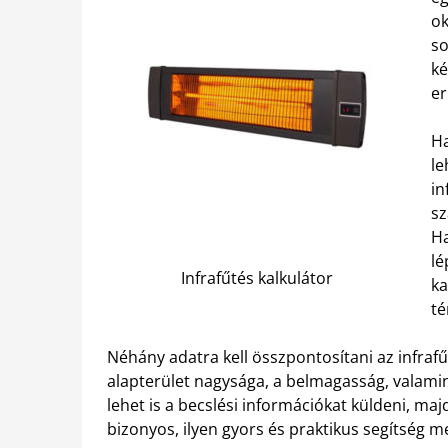
ok
so
ké
er
Ha
le
in
sz
Ha
lé
Infrafűtés kalkulátor
ka
té
Néhány adatra kell összpontosítani az infrafű
alapterület nagysága, a belmagasság, valamin
lehet is a becslési információkat küldeni, maj
bizonyos, ilyen gyors és praktikus segítség mel