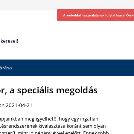
A weboldal használatának folytatásával Ön e
keresel!
árása
or, a speciális megoldás
on 2021-04-21
pjainkban megfigyelhető, hogy egy ingatlan
tésrendszerének kiválasztása koránt sem olyan
yszerű, mint jó néhány évvel ezelőtt. Ennek több