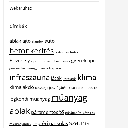
Webáruház
Címkék
ablak
ajtó
autó
ajándék
betonkerítés
biztosítás
bútor
Búvóhely
gyerekcipő
cipő
fülbevaló
főzés
gumi
gyerekülés
gyöngyfűzés
infrapanel
infraszauna
klíma
játék
kerékpár
klíma akció
készségfejlesztő játékok
lakberendezés
led
műanyag
légkondi
műanyag
ablak
páramentesítő
párátlanító készülék
szauna
reptéri parkolás
reklámajándék