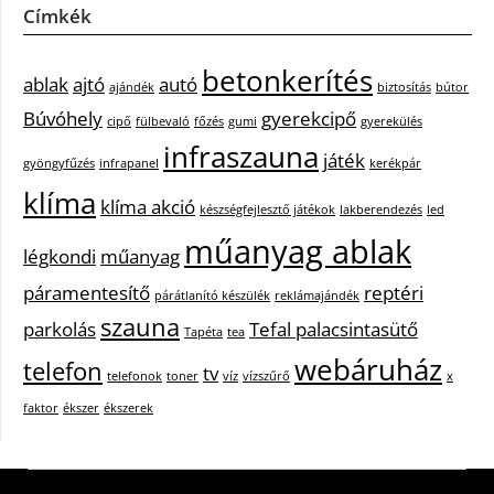
Címkék
betonkerítés
ablak
ajtó
autó
ajándék
biztosítás
bútor
Búvóhely
gyerekcipő
cipő
fülbevaló
főzés
gumi
gyerekülés
infraszauna
játék
gyöngyfűzés
infrapanel
kerékpár
klíma
klíma akció
készségfejlesztő játékok
lakberendezés
led
műanyag ablak
légkondi
műanyag
páramentesítő
reptéri
párátlanító készülék
reklámajándék
szauna
parkolás
Tefal palacsintasütő
Tapéta
tea
webáruház
telefon
tv
telefonok
toner
víz
vízszűrő
x
faktor
ékszer
ékszerek