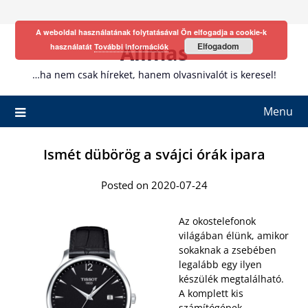
Skip
to
A weboldal használatának folytatásával Ön elfogadja a cookie-k
content
Allmas
Elfogadom
használatát
További információk
…ha nem csak híreket, hanem olvasnivalót is keresel!
Menu
Ismét dübörög a svájci órák ipara
Posted on 2020-07-24
Az okostelefonok
világában élünk, amikor
sokaknak a zsebében
legalább egy ilyen
készülék megtalálható.
A komplett kis
számítógépek