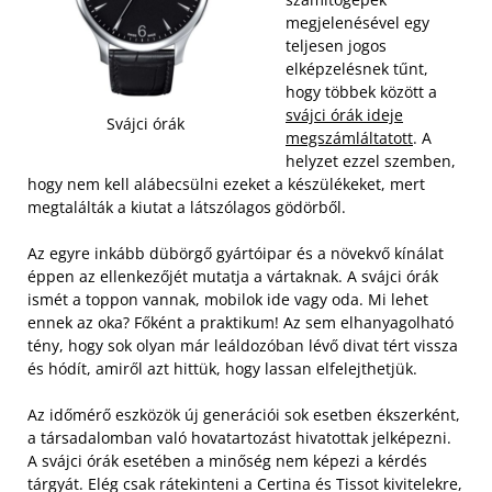
megjelenésével egy
teljesen jogos
elképzelésnek tűnt,
hogy többek között a
svájci órák ideje
Svájci órák
megszámláltatott
. A
helyzet ezzel szemben,
hogy nem kell alábecsülni ezeket a készülékeket, mert
megtalálták a kiutat a látszólagos gödörből.
Az egyre inkább dübörgő gyártóipar és a növekvő kínálat
éppen az ellenkezőjét mutatja a vártaknak. A svájci órák
ismét a toppon vannak, mobilok ide vagy oda. Mi lehet
ennek az oka? Főként a praktikum! Az sem elhanyagolható
tény, hogy sok olyan már leáldozóban lévő divat tért vissza
és hódít, amiről azt hittük, hogy lassan elfelejthetjük.
Az időmérő eszközök új generációi sok esetben ékszerként,
a társadalomban való hovatartozást hivatottak jelképezni.
A svájci órák esetében a minőség nem képezi a kérdés
tárgyát. Elég csak rátekinteni a Certina és Tissot kivitelekre,