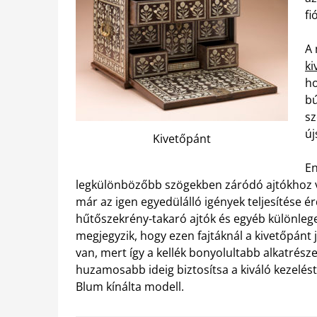
fi
A
ki
ho
bú
sz
új
Kivetőpánt
En
legkülönbözőbb szögekben záródó ajtókhoz v
már az igen egyedülálló igények teljesítése é
hűtőszekrény-takaró ajtók és egyéb különlege
megjegyzik, hogy ezen fajtáknál a kivetőpánt
van, mert így a kellék bonyolultabb alkatrés
huzamosabb ideig biztosítsa a kiváló kezelé
Blum kínálta modell.