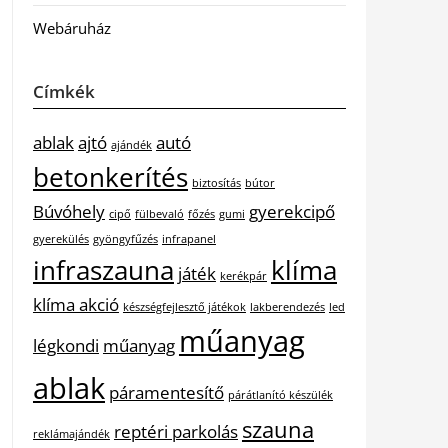
Webáruház
Címkék
ablak
ajtó
autó
ajándék
betonkerítés
biztosítás
bútor
Búvóhely
gyerekcipő
cipő
fülbevaló
főzés
gumi
gyerekülés
gyöngyfűzés
infrapanel
infraszauna
klíma
játék
kerékpár
klíma akció
készségfejlesztő játékok
lakberendezés
led
műanyag
légkondi
műanyag
ablak
páramentesítő
párátlanító készülék
szauna
reptéri parkolás
reklámajándék