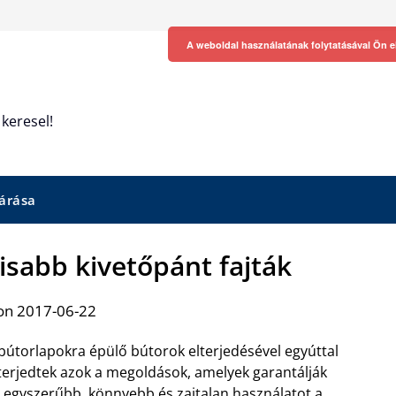
A weboldal használatának folytatásával Ön e
keresel!
árása
isabb kivetőpánt fajták
on 2017-06-22
bútorlapokra épülő bútorok elterjedésével egyúttal
terjedtek azok a megoldások, amelyek garantálják
 egyszerűbb, könnyebb és zajtalan használatot a