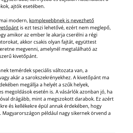
ókok, ajtók esetében.
 mai modern,
komplexebbnek is nevezhető
vetőpánt
is ezt teszi lehetővé, ezért nem meglepő,
gy amikor az ember le akarja cserélni a régi
torokat, akkor csakis olyan fajtát, együttest
eretne megvenni, amelynél megtalálható az
szerű kivetőpánt.
nek temérdek speciális változata van, a
agy akár a sarokszekrényekhez. A kivetőpánt ma
rdekében megállja a helyét a szűk helyek,
s megoldások esetén is. A vásárlók azonban jó, ha
 jóval drágább, mint a megszokott darabok. Ez azért
zekre és kellékekre épül annak érdekében, hogy
st. Magyarországon például nagy sikernek örvend a