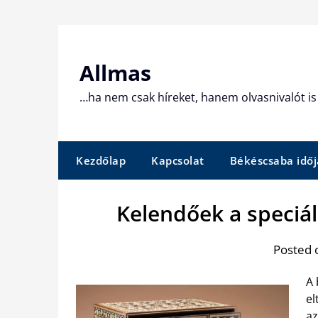
Skip
to
content
Allmas
…ha nem csak híreket, hanem olvasnivalót is 
Kezdőlap
Kapcsolat
Békéscsaba időj
Kelendőek a speciál
Posted 
A 
el
az