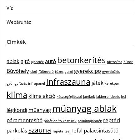
Víz
Webáruház
Címkék
betonkerítés
ablak
ajtó
autó
ajándék
biztosítás
bútor
Búvóhely
gyerekcipő
cipő
fülbevaló
főzés
gumi
gyerekülés
infraszauna
játék
gyöngyfűzés
infrapanel
kerékpár
klíma
klíma akció
készségfejlesztő játékok
lakberendezés
led
műanyag ablak
légkondi
műanyag
páramentesítő
reptéri
párátlanító készülék
reklámajándék
szauna
parkolás
Tefal palacsintasütő
Tapéta
tea