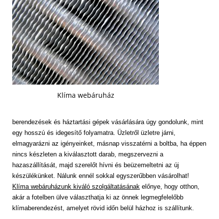
Klíma webáruház
berendezések és háztartási gépek vásárlására úgy gondolunk, mint
egy hosszú és idegesítő folyamatra. Üzletről üzletre járni,
elmagyarázni az igényeinket, másnap visszatérni a boltba, ha éppen
nincs készleten a kiválasztott darab, megszervezni a
hazaszállítását, majd szerelőt hívni és beüzemeltetni az új
készülékünket. Nálunk ennél sokkal egyszerűbben vásárolhat!
Klíma webáruházunk kiváló szolgáltatásának
előnye, hogy otthon,
akár a fotelben ülve választhatja ki az önnek legmegfelelőbb
klímaberendezést, amelyet rövid időn belül házhoz is szállítunk.