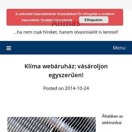
Skip
to
A weboldal használatának folytatásával Ön elfogadja a cookie-k
content
Allmas
Elfogadom
használatát
További információk
…ha nem csak híreket, hanem olvasnivalót is keresel!
Menu
Klíma webáruház: vásároljon
egyszerűen!
Posted on 2014-10-24
Általában az
elektronikai