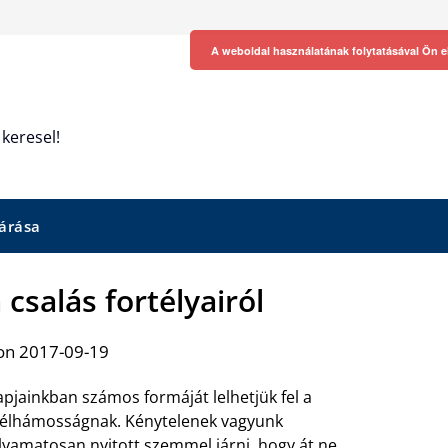
A weboldal használatának folytatásával Ön e
keresel!
árása
csalás fortélyairól
on 2017-09-19
pjainkban számos formáját lelhetjük fel a
élhámosságnak. Kénytelenek vagyunk
lyamatosan nyitott szemmel járni, hogy át ne