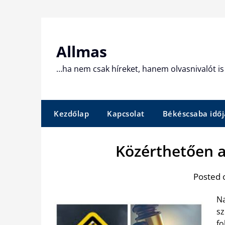
Skip
to
content
Allmas
…ha nem csak híreket, hanem olvasnivalót is 
Kezdőlap
Kapcsolat
Békéscsaba időj
Közérthetően a 
Posted 
Na
sz
fo