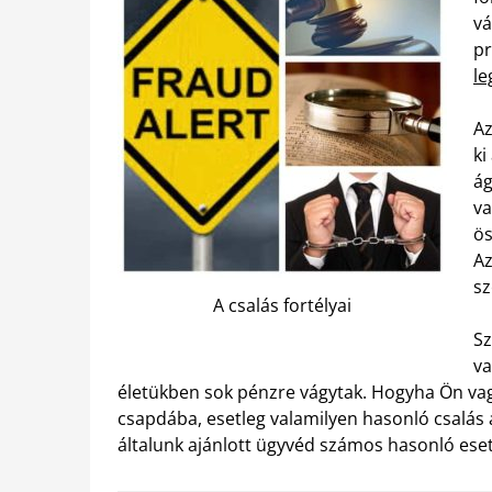
vá
pr
le
Az
ki
ág
va
ös
Az
sz
A csalás fortélyai
Sz
va
életükben sok pénzre vágytak. Hogyha Ön vag
csapdába, esetleg valamilyen hasonló csalás á
általunk ajánlott ügyvéd számos hasonló esett