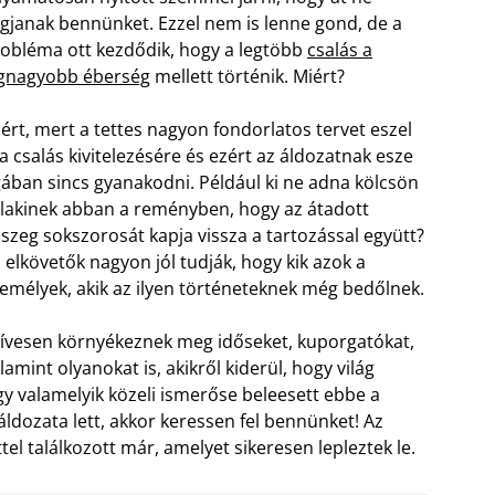
gjanak bennünket. Ezzel nem is lenne gond, de a
obléma ott kezdődik, hogy a legtöbb
csalás a
gnagyobb éberség
mellett történik. Miért?
ért, mert a tettes nagyon fondorlatos tervet eszel
 a csalás kivitelezésére és ezért az áldozatnak esze
ában sincs gyanakodni. Például ki ne adna kölcsön
lakinek abban a reményben, hogy az átadott
szeg sokszorosát kapja vissza a tartozással együtt?
 elkövetők nagyon jól tudják, hogy kik azok a
emélyek, akik az ilyen történeteknek még bedőlnek.
ívesen környékeznek meg időseket, kuporgatókat,
lamint olyanokat is, akikről kiderül, hogy világ
y valamelyik közeli ismerőse beleesett ebbe a
ldozata lett, akkor keressen fel bennünket! Az
el találkozott már, amelyet sikeresen lepleztek le.