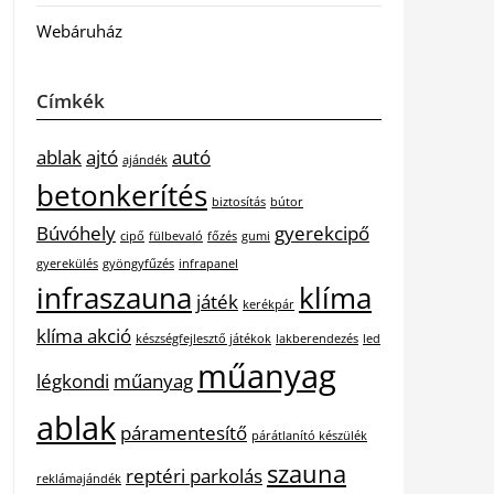
Webáruház
Címkék
ablak
ajtó
autó
ajándék
betonkerítés
biztosítás
bútor
Búvóhely
gyerekcipő
cipő
fülbevaló
főzés
gumi
gyerekülés
gyöngyfűzés
infrapanel
infraszauna
klíma
játék
kerékpár
klíma akció
készségfejlesztő játékok
lakberendezés
led
műanyag
légkondi
műanyag
ablak
páramentesítő
párátlanító készülék
szauna
reptéri parkolás
reklámajándék