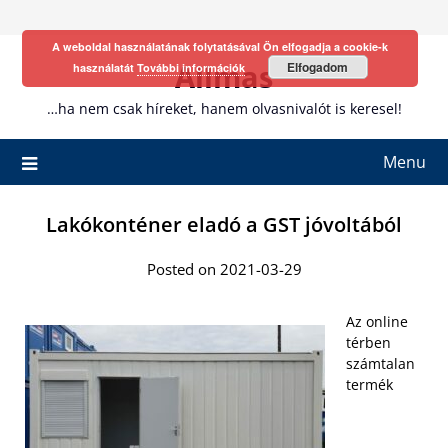
Skip
to
A weboldal használatának folytatásával Ön elfogadja a cookie-k
content
Allmas
Elfogadom
használatát
További információk
…ha nem csak híreket, hanem olvasnivalót is keresel!
Menu
Lakókonténer eladó a GST jóvoltából
Posted on 2021-03-29
Az online
térben
számtalan
termék