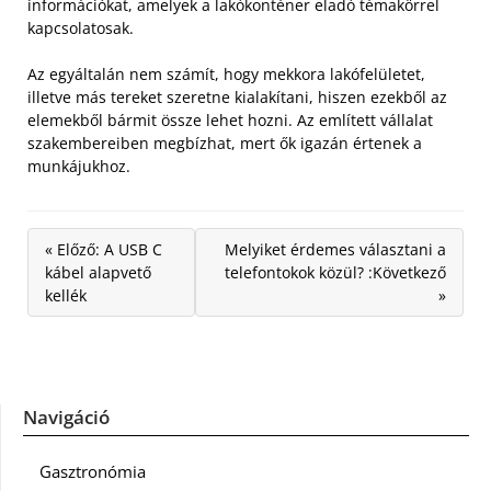
információkat, amelyek a lakókonténer eladó témakörrel
kapcsolatosak.
Az egyáltalán nem számít, hogy mekkora lakófelületet,
illetve más tereket szeretne kialakítani, hiszen ezekből az
elemekből bármit össze lehet hozni. Az említett vállalat
szakembereiben megbízhat, mert ők igazán értenek a
munkájukhoz.
« Előző: A USB C
Melyiket érdemes választani a
kábel alapvető
telefontokok közül? :Következő
kellék
»
Navigáció
Gasztronómia