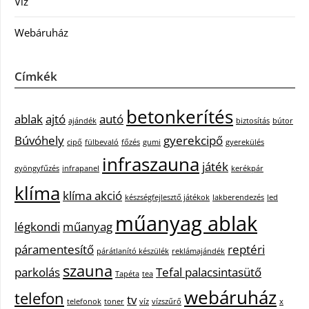
Víz
Webáruház
Címkék
betonkerítés
ablak
ajtó
autó
ajándék
biztosítás
bútor
Búvóhely
gyerekcipő
cipő
fülbevaló
főzés
gumi
gyerekülés
infraszauna
játék
gyöngyfűzés
infrapanel
kerékpár
klíma
klíma akció
készségfejlesztő játékok
lakberendezés
led
műanyag ablak
légkondi
műanyag
páramentesítő
reptéri
párátlanító készülék
reklámajándék
szauna
parkolás
Tefal palacsintasütő
Tapéta
tea
webáruház
telefon
tv
telefonok
toner
víz
vízszűrő
x