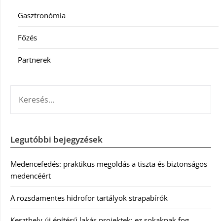
Gasztronómia
Főzés
Partnerek
KERESÉS:
Legutóbbi bejegyzések
Medencefedés: praktikus megoldás a tiszta és biztonságos
medencéért
A rozsdamentes hidrofor tartályok strapabírók
Keszthely új építésű lakás projektek: ez sokaknak fog