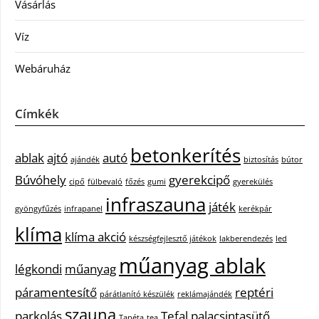
Vásárlás
Víz
Webáruház
Címkék
betonkerítés
ablak
ajtó
autó
ajándék
biztosítás
bútor
Búvóhely
gyerekcipő
cipő
fülbevaló
főzés
gumi
gyerekülés
infraszauna
játék
gyöngyfűzés
infrapanel
kerékpár
klíma
klíma akció
készségfejlesztő játékok
lakberendezés
led
műanyag ablak
légkondi
műanyag
páramentesítő
reptéri
párátlanító készülék
reklámajándék
szauna
parkolás
Tefal palacsintasütő
Tapéta
tea