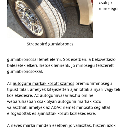
csak jó
minőségű
Strapabíró gumiabroncs
gumiabronccsal lehet elérni. Sok esetben, a bekövetkező
balesetek elkerülhetőek lennénk, jó minőségű felszerelt
gumiabroncsokkal.
Az
autógumi márkák között számos
prémiumminőségű
típust talál, amelyek kifejezetten ajánlottak a nyári vagy téli
közlekedésre. Az autogumivasarlas.hu online
webáruházban csak olyan autógumi márkák közül
választhat, amelyek az ADAC német minősítő cég által
elfogadottak és ajánlottak közúti közlekedésre.
A neves márka minden esetben jó választás, hiszen azok