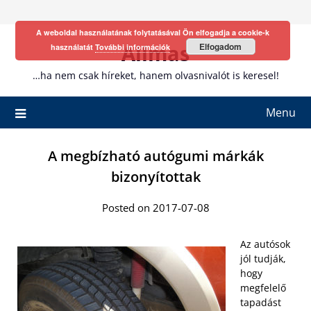
Skip
to
A weboldal használatának folytatásával Ön elfogadja a cookie-k
content
Allmas
Elfogadom
használatát
További információk
…ha nem csak híreket, hanem olvasnivalót is keresel!
Menu
A megbízható autógumi márkák
bizonyítottak
Posted on 2017-07-08
Az autósok
jól tudják,
hogy
megfelelő
tapadást