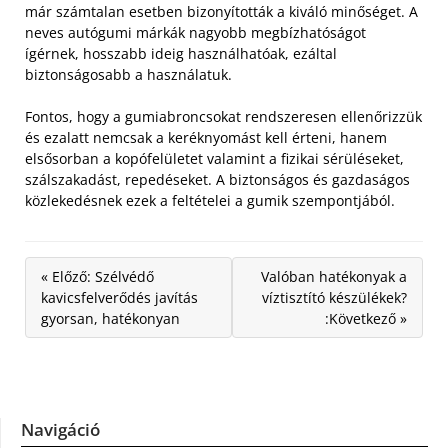
már számtalan esetben bizonyították a kiváló minőséget. A
neves autógumi márkák nagyobb megbízhatóságot
ígérnek, hosszabb ideig használhatóak, ezáltal
biztonságosabb a használatuk.
Fontos, hogy a gumiabroncsokat rendszeresen ellenőrizzük
és ezalatt nemcsak a keréknyomást kell érteni, hanem
elsősorban a kopófelületet valamint a fizikai sérüléseket,
szálszakadást, repedéseket. A biztonságos és gazdaságos
közlekedésnek ezek a feltételei a gumik szempontjából.
« Előző: Szélvédő
Valóban hatékonyak a
kavicsfelverődés javítás
víztisztító készülékek?
gyorsan, hatékonyan
:Következő »
Navigáció