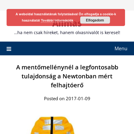
Skip
to
A weboldal használatának folytatásával Ön elfogadja a cookie-k
content
Allmas
Elfogadom
használatát
További információk
…ha nem csak híreket, hanem olvasnivalót is keresel!
Menu
A mentőmellénynél a legfontosabb
tulajdonság a Newtonban mért
felhajtóerő
Posted on 2017-01-09