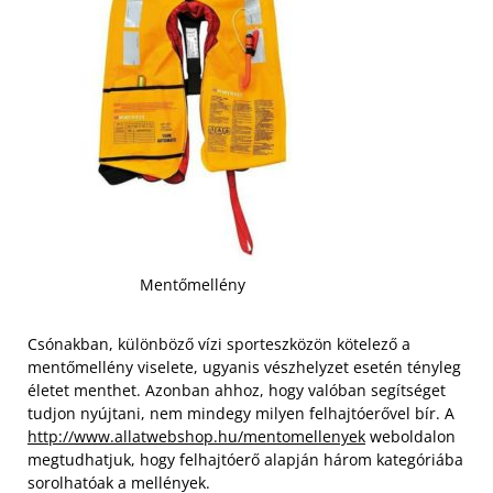
Mentőmellény
Csónakban, különböző vízi sporteszközön kötelező a
mentőmellény viselete, ugyanis vészhelyzet esetén tényleg
életet menthet. Azonban ahhoz, hogy valóban segítséget
tudjon nyújtani, nem mindegy milyen felhajtóerővel bír. A
http://www.allatwebshop.hu/mentomellenyek
weboldalon
megtudhatjuk, hogy felhajtóerő alapján három kategóriába
sorolhatóak a mellények.