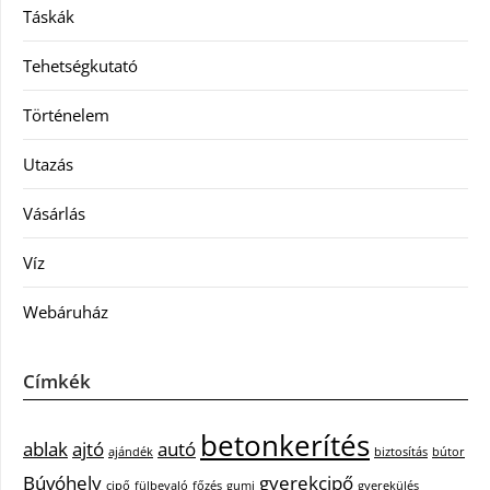
Táskák
Tehetségkutató
Történelem
Utazás
Vásárlás
Víz
Webáruház
Címkék
betonkerítés
ablak
ajtó
autó
ajándék
biztosítás
bútor
Búvóhely
gyerekcipő
cipő
fülbevaló
főzés
gumi
gyerekülés