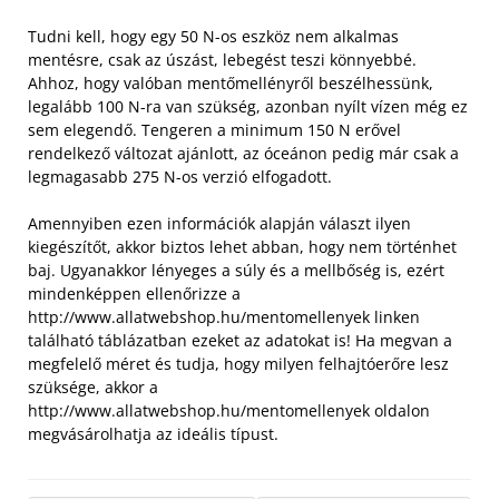
Tudni kell, hogy egy 50 N-os eszköz nem alkalmas
mentésre, csak az úszást, lebegést teszi könnyebbé.
Ahhoz, hogy valóban mentőmellényről beszélhessünk,
legalább 100 N-ra van szükség, azonban nyílt vízen még ez
sem elegendő. Tengeren a minimum 150 N erővel
rendelkező változat ajánlott, az óceánon pedig már csak a
legmagasabb 275 N-os verzió elfogadott.
Amennyiben ezen információk alapján választ ilyen
kiegészítőt, akkor biztos lehet abban, hogy nem történhet
baj. Ugyanakkor lényeges a súly és a mellbőség is, ezért
mindenképpen ellenőrizze a
http://www.allatwebshop.hu/mentomellenyek linken
található táblázatban ezeket az adatokat is! Ha megvan a
megfelelő méret és tudja, hogy milyen felhajtóerőre lesz
szüksége, akkor a
http://www.allatwebshop.hu/mentomellenyek oldalon
megvásárolhatja az ideális típust.