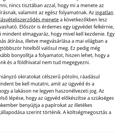
nni, nincs tisztában azzal, hogy mi a menete az
írásnak, valamint az egész folyamatnak. Az
ingatlan
ásvételiszerződés menete
a következőkben lesz
vasható. Először is érdemes egy ügyvédet felkérnie,
i mindent elmagyaráz, hogy mivel kell kezdenie. Egy
kás átírása, illetve megvásárlása a mai világban a
gtöbbször hitelből valósul meg. Ez pedig még
kább bonyolítja a folyamatot, hiszen lehet, hogy a
nk és a földhivatal nem tud megegyezni.
hiányzó okiratokat célszerű pótolni, ráadásul
ndent be kell mutatni, amit az ügyvéd és a
, hogy a lakáson ne legyen haszonélvezeti jog. Az
első lépése, hogy az ügyvéd előkészítse a szükséges
kember benyújtja a papírokat az illetékes
egállapodása szerint történik. A költségmegosztás a