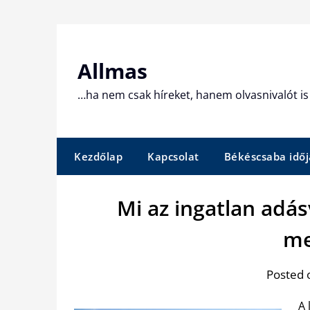
Skip
to
content
Allmas
…ha nem csak híreket, hanem olvasnivalót is 
Kezdőlap
Kapcsolat
Békéscsaba időj
Mi az ingatlan adá
me
Posted 
A 