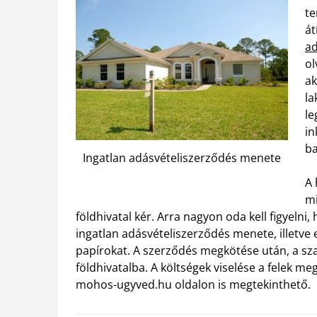
te
át
ad
ol
ak
la
le
in
ba
Ingatlan adásvételiszerződés menete
A 
mi
földhivatal kér. Arra nagyon oda kell figyelni
ingatlan adásvételiszerződés menete, illetve 
papírokat. A szerződés megkötése után, a sza
földhivatalba. A költségek viselése a felek m
mohos-ugyved.hu oldalon is megtekinthető.