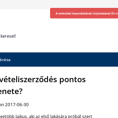
A weboldal használatának folytatásával Ön e
keresel!
árása
svételiszerződés pontos
nete?
on 2017-06-30
legtöbb laikus, aki az első lakására próbál szert