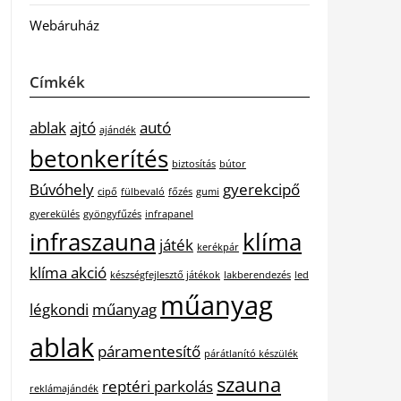
Webáruház
Címkék
ablak
ajtó
autó
ajándék
betonkerítés
biztosítás
bútor
Búvóhely
gyerekcipő
cipő
fülbevaló
főzés
gumi
gyerekülés
gyöngyfűzés
infrapanel
infraszauna
klíma
játék
kerékpár
klíma akció
készségfejlesztő játékok
lakberendezés
led
műanyag
légkondi
műanyag
ablak
páramentesítő
párátlanító készülék
szauna
reptéri parkolás
reklámajándék