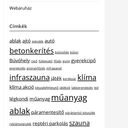
Webáruház
Címkék
ablak
ajtó
autó
ajándék
betonkerítés
biztosítás
bútor
Búvóhely
gyerekcipő
cipő
fülbevaló
főzés
gumi
gyerekülés
gyöngyfűzés
infrapanel
infraszauna
klíma
játék
kerékpár
klíma akció
készségfejlesztő játékok
lakberendezés
led
műanyag
légkondi
műanyag
ablak
páramentesítő
párátlanító készülék
szauna
reptéri parkolás
reklámajándék