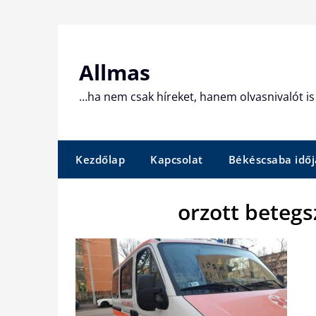
Skip
to
content
Allmas
…ha nem csak híreket, hanem olvasnivalót is 
Kezdőlap
Kapcsolat
Békéscsaba időj
orzott betegsz