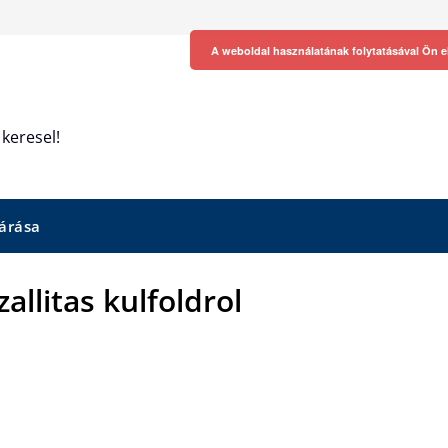
A weboldal használatának folytatásával Ön e
keresel!
árása
allitas kulfoldrol