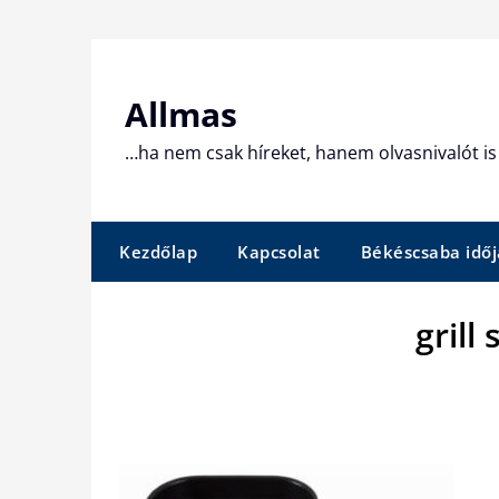
Skip
to
content
Allmas
…ha nem csak híreket, hanem olvasnivalót is 
Kezdőlap
Kapcsolat
Békéscsaba időj
grill