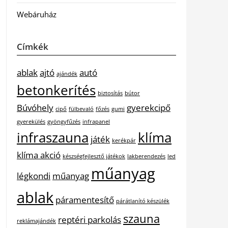
Webáruház
Címkék
ablak
ajtó
autó
ajándék
betonkerítés
biztosítás
bútor
Búvóhely
gyerekcipő
cipő
fülbevaló
főzés
gumi
gyerekülés
gyöngyfűzés
infrapanel
infraszauna
klíma
játék
kerékpár
klíma akció
készségfejlesztő játékok
lakberendezés
led
műanyag
légkondi
műanyag
ablak
páramentesítő
párátlanító készülék
szauna
reptéri parkolás
reklámajándék