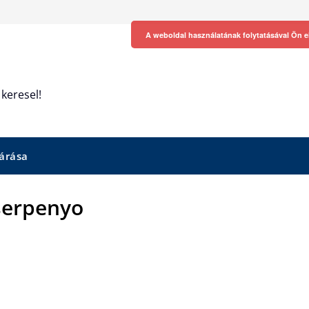
A weboldal használatának folytatásával Ön e
keresel!
árása
 serpenyo