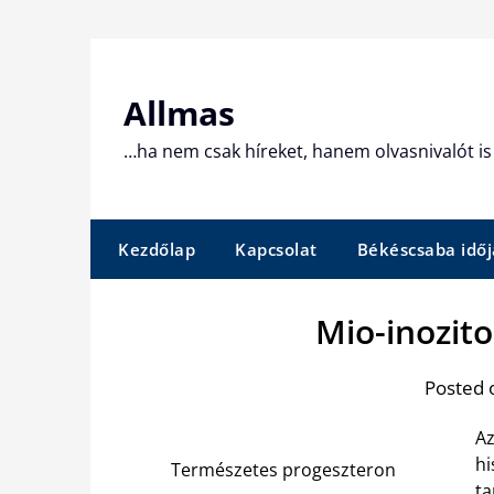
Skip
to
content
Allmas
…ha nem csak híreket, hanem olvasnivalót is 
Kezdőlap
Kapcsolat
Békéscsaba időj
Mio-inozit
Posted 
Az
hi
Természetes progeszteron
ta