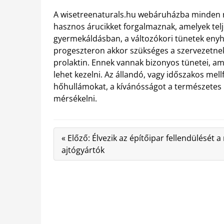
A wisetreenaturals.hu webáruházba minden nő
hasznos árucikket forgalmaznak, amelyek tel
gyermekáldásban, a változókori tünetek eny
progeszteron akkor szükséges a szervezetnek,
prolaktin. Ennek vannak bizonyos tünetei, a
lehet kezelni. Az állandó, vagy időszakos mell
hőhullámokat, a kívánósságot a természetes
mérsékelni.
« Előző: Élvezik az építőipar fellendülését 
ajtógyártók