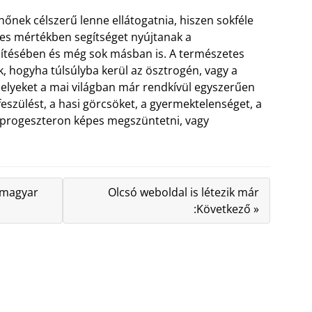
nek célszerű lenne ellátogatnia, hiszen sokféle
jes mértékben segítséget nyújtanak a
hítésében és még sok másban is. A természetes
 hogyha túlsúlyba kerül az ösztrogén, vagy a
melyeket a mai világban már rendkívül egyszerűen
feszülést, a hasi görcsöket, a gyermektelenséget, a
 progeszteron képes megszüntetni, vagy
a magyar
Olcsó weboldal is létezik már
:Következő »