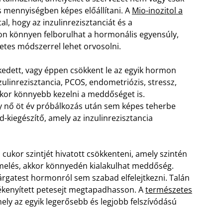
s mennyiségben képes előállítani. A
Mio-inozitol a
tal, hogy az inzulinrezisztanciát és a
yon könnyen felborulhat a hormonális egyensúly,
etes módszerrel lehet orvosolni.
elkedett, vagy éppen csökkent le az egyik hormon
zulinrezisztancia, PCOS, endometriózis, stressz,
kor könnyebb kezelni a meddőséget is.
 nő öt év próbálkozás után sem képes teherbe
d-kiegészítő, amely az inzulinrezisztancia
 cukor szintjét hivatott csökkenteni, amely szintén
melés, akkor könnyedén kialakulhat meddőség.
árgatest hormonról sem szabad elfelejtkezni. Talán
mékenyített petesejt megtapadhasson. A
természetes
ely az egyik legerősebb és legjobb felszívódású