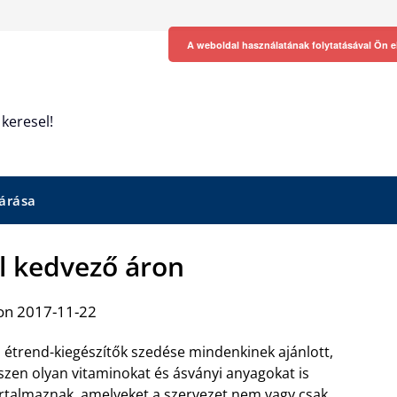
A weboldal használatának folytatásával Ön e
keresel!
árása
ol kedvező áron
on 2017-11-22
 étrend-kiegészítők szedése mindenkinek ajánlott,
szen olyan vitaminokat és ásványi anyagokat is
rtalmaznak, amelyeket a szervezet nem vagy csak