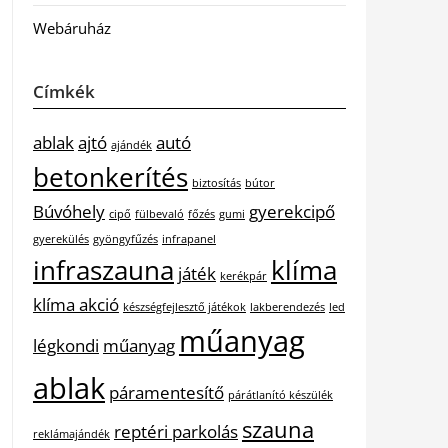
Webáruház
Címkék
ablak
ajtó
autó
ajándék
betonkerítés
biztosítás
bútor
Búvóhely
gyerekcipő
cipő
fülbevaló
főzés
gumi
gyerekülés
gyöngyfűzés
infrapanel
infraszauna
klíma
játék
kerékpár
klíma akció
készségfejlesztő játékok
lakberendezés
led
műanyag
légkondi
műanyag
ablak
páramentesítő
párátlanító készülék
szauna
reptéri parkolás
reklámajándék