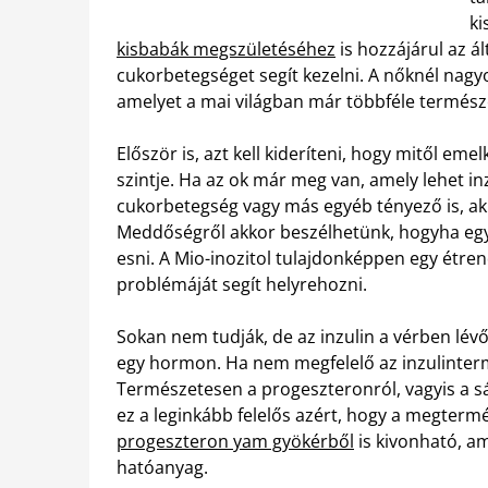
ki
kisbabák megszületéséhez
is hozzájárul az ál
cukorbetegséget segít kezelni. A nőknél nag
amelyet a mai világban már többféle termész
Először is, azt kell kideríteni, hogy mitől em
szintje. Ha az ok már meg van, amely lehet in
cukorbetegség vagy más egyéb tényező is, ak
Meddőségről akkor beszélhetünk, hogyha egy
esni. A Mio-inozitol tulajdonképpen egy étren
problémáját segít helyrehozni.
Sokan nem tudják, de az inzulin a vérben lévő
egy hormon. Ha nem megfelelő az inzulinter
Természetesen a progeszteronról, vagyis a s
ez a leginkább felelős azért, hogy a megter
progeszteron yam gyökérből
is kivonható, am
hatóanyag.