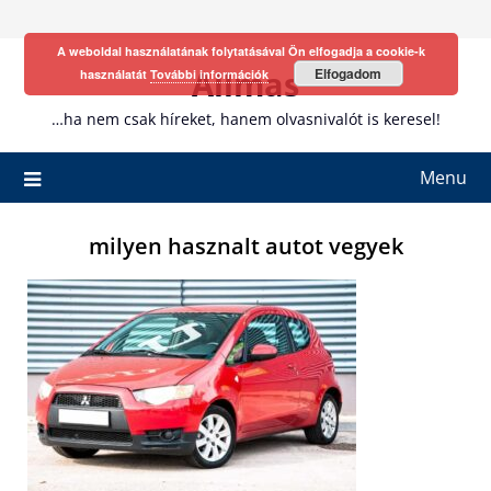
Skip
to
A weboldal használatának folytatásával Ön elfogadja a cookie-k
content
Allmas
Elfogadom
használatát
További információk
…ha nem csak híreket, hanem olvasnivalót is keresel!
Menu
milyen hasznalt autot vegyek