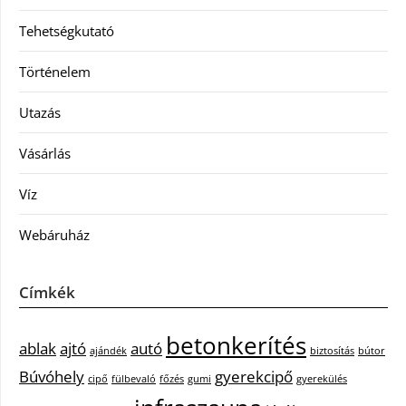
Tehetségkutató
Történelem
Utazás
Vásárlás
Víz
Webáruház
Címkék
betonkerítés
ablak
ajtó
autó
ajándék
biztosítás
bútor
Búvóhely
gyerekcipő
cipő
fülbevaló
főzés
gumi
gyerekülés