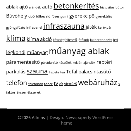
betonkerítés
ablak
ajtó
autó
ajándék
biztosítás
bútor
Búvóhely
gyerekcipő
cipő
fülbevaló
főzés
gumi
gyerekülés
infraszauna
játék
gyöngyfűzés
infrapanel
kerékpár
klíma
klíma akció
készségfejlesztő játékok
lakberendezés
led
műanyag ablak
légkondi
műanyag
páramentesítő
reptéri
párátlanító készülék
reklámajándék
szauna
parkolás
Tefal palacsintasütő
Tapéta
tea
webáruház
telefon
tv
telefonok
toner
víz
vízszűrő
x
faktor
ékszer
ékszerek
©2026 Allmas
| Design:
Newspaperly WordPress
Theme