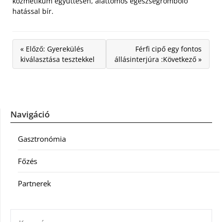
kozmetikum együttesen, alattomos egészségromboló
hatással bír.
« Előző: Gyerekülés
Férfi cipő egy fontos
kiválasztása tesztekkel
állásinterjúra :Következő »
Navigáció
Gasztronómia
Főzés
Partnerek
KERESÉS: