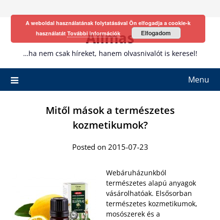
Skip
to
A weboldal használatának folytatásával Ön elfogadja a cookie-k
content
Allmas
Elfogadom
használatát
További információk
…ha nem csak híreket, hanem olvasnivalót is keresel!
Menu
Mitől mások a természetes
kozmetikumok?
Posted on 2015-07-23
Webáruházunkból
természetes alapú anyagok
vásárolhatóak. Elsősorban
természetes kozmetikumok,
mosószerek és a