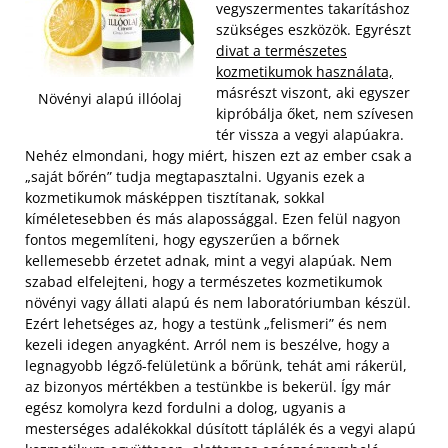
vegyszermentes takarításhoz
szükséges eszközök. Egyrészt
divat a természetes
kozmetikumok használata,
másrészt viszont, aki egyszer
Növényi alapú illóolaj
kipróbálja őket, nem szívesen
tér vissza a vegyi alapúakra.
Nehéz elmondani, hogy miért, hiszen ezt az ember csak a
„saját bőrén” tudja megtapasztalni.
Ugyanis ezek a
kozmetikumok másképpen tisztítanak, sokkal
kíméletesebben és más alapossággal. Ezen felül nagyon
fontos megemlíteni, hogy egyszerűen a bőrnek
kellemesebb é
rzetet adnak, mint a vegyi alapúak. Nem
szabad elfelejteni, hogy a természetes kozmetikumok
növényi vagy állati alapú és nem laboratóriumban készül.
Ezért lehetséges az, hogy a testünk „felismeri” és nem
kezeli idegen anyagként. Arról nem is beszélve, hogy a
legnagyobb légző-felületünk a bőrünk, tehát ami rákerül,
az bizonyos mértékben a testünkbe is bekerül. Így már
egész komolyra kezd fordulni a dolog, ugyanis a
mesterséges adalékokkal dúsított táplálék és a vegyi alapú