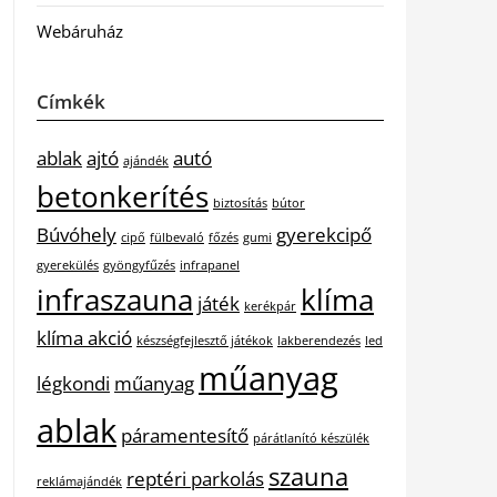
Webáruház
Címkék
ablak
ajtó
autó
ajándék
betonkerítés
biztosítás
bútor
Búvóhely
gyerekcipő
cipő
fülbevaló
főzés
gumi
gyerekülés
gyöngyfűzés
infrapanel
infraszauna
klíma
játék
kerékpár
klíma akció
készségfejlesztő játékok
lakberendezés
led
műanyag
légkondi
műanyag
ablak
páramentesítő
párátlanító készülék
szauna
reptéri parkolás
reklámajándék