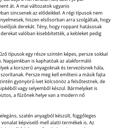
ent át. A mai változatok ugyanis
ban sincsenek az elődeikkel. A régi típusok nem
nyelmesek, hiszen elsősorban arra szolgáltak, hogy
viselőjük derekát. Tény, hogy roppant hatásosak
a derekat valóban kisebbítették, a kebleket pedig
fűző típusok egy része szintén képes, persze sokkal
. Napjainkban is kaphatóak az alakformáló
lyek a korszerű anyagoknak és tervezésnek hála,
szorítanak. Persze meg kell említeni a másik fajta
szintén gyönyörű ívet kölcsönöz a felsőtestnek, de
ipkéből vagy selyemből készül. Bármelyiket is
biztos, a fűzőnek helye van a modern nő
elegáns, szatén anyagból készült, függőleges
vonalat képviselő mell alatti termékek is. Az