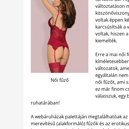
változtatáson m
köszönőviszony
voltak éppen ké
karcsúsítsák a 
voltak, hiszen 
kiemelték.
Erre a mai női 
kíméletesebben
változatok, ame
egyáltalán nem 
Női fűző
női fűzőt, ami 
ez már finom cs
válasszuk, egy 
ruhatárában!
A webáruházak palettáján megtalálhatóak az 
merevítésű (alakformáló) fűzők és az erotikus 