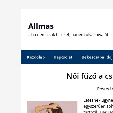
Skip
to
content
Allmas
…ha nem csak híreket, hanem olvasnivalót is 
Kezdőlap
Kapcsolat
Békéscsaba időj
Női fűző a c
Posted 
Léteznek úgyne
egyszerűen soh
tartozik. Bár ré