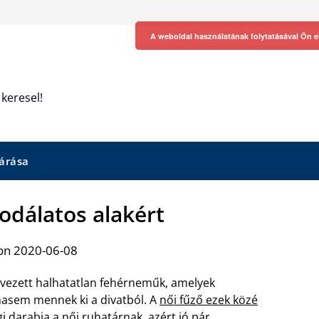
A weboldal használatának folytatásával Ön e
keresel!
árása
sodálatos alakért
on 2020-06-08
vezett halhatatlan fehérneműk, amelyek
asem mennek ki a divatból. A
női fűző ezek közé
gi darabja a női ruhatárnak, azért jó pár