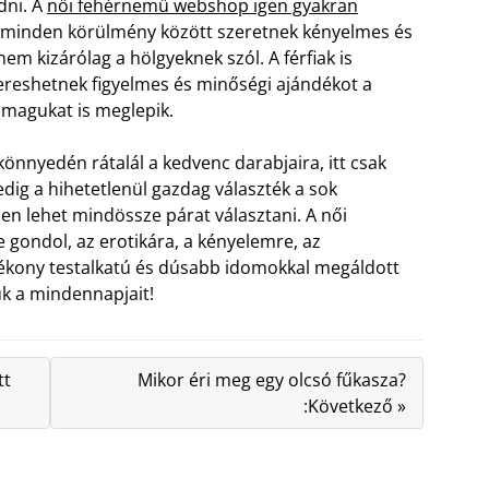
dni. A
női fehérnemű webshop igen gyakran
ők minden körülmény között szeretnek kényelmes és
nem kizárólag a hölgyeknek szól. A férfiak is
kereshetnek figyelmes és minőségi ajándékot a
 magukat is meglepik.
nnyedén rátalál a kedvenc darabjaira, itt csak
edig a hihetetlenül gazdag választék a sok
en lehet mindössze párat választani. A női
ondol, az erotikára, a kényelemre, az
 vékony testalkatú és dúsabb idomokkal megáldott
uk a mindennapjait!
tt
Mikor éri meg egy olcsó fűkasza?
:Következő »