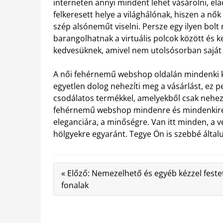
interneten annyi mindent lehet vásárolni, ela
felkeresett helye a világhálónak, hiszen a n
szép alsóneműt viselni. Persze egy ilyen bolt 
barangolhatnak a virtuális polcok között és 
kedvesüknek, amivel nem utolsósorban saját
A női fehérnemű webshop oldalán mindenki kö
egyetlen dolog nehezíti meg a vásárlást, ez p
csodálatos termékkel, amelyekből csak nehez
fehérnemű webshop mindenre és mindenkire g
eleganciára, a minőségre. Van itt minden, a
hölgyekre egyaránt. Tegye Ön is szebbé által
« Előző: Nemezelhető és egyéb kézzel feste
fonalak