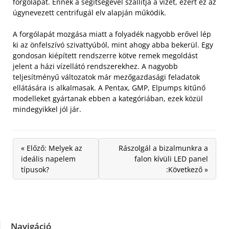
forgólapát. Ennek a segítségével szállítja a vizet, ezért ez az
úgynevezett centrifugál elv alapján működik.
A forgólapát mozgása miatt a folyadék nagyobb erővel lép
ki az önfelszívó szivattyúból, mint ahogy abba bekerül. Egy
gondosan kiépített rendszerre kötve remek megoldást
jelent a házi vízellátó rendszerekhez. A nagyobb
teljesítményű változatok már mezőgazdasági feladatok
ellátására is alkalmasak. A Pentax, GMP, Elpumps kitűnő
modelleket gyártanak ebben a kategóriában, ezek közül
mindegyikkel jól jár.
« Előző: Melyek az
Rászolgál a bizalmunkra a
ideális napelem
falon kívüli LED panel
típusok?
:Következő »
Navigáció