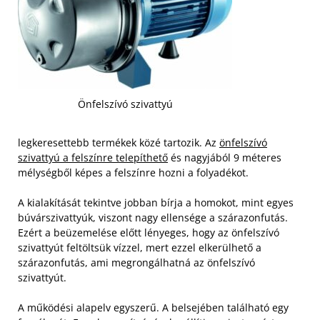
Önfelszívó szivattyú
legkeresettebb termékek közé tartozik. Az
önfelszívó
szivattyú a felszínre telepíthető
és nagyjából 9 méteres
mélységből képes a felszínre hozni a folyadékot.
A kialakítását tekintve jobban bírja a homokot, mint egyes
búvárszivattyúk, viszont nagy ellensége a szárazonfutás.
Ezért a beüzemelése előtt lényeges, hogy az önfelszívó
szivattyút feltöltsük vízzel, mert ezzel elkerülhető a
szárazonfutás, ami megrongálhatná az önfelszívó
szivattyút.
A működési alapelv egyszerű. A belsejében található egy