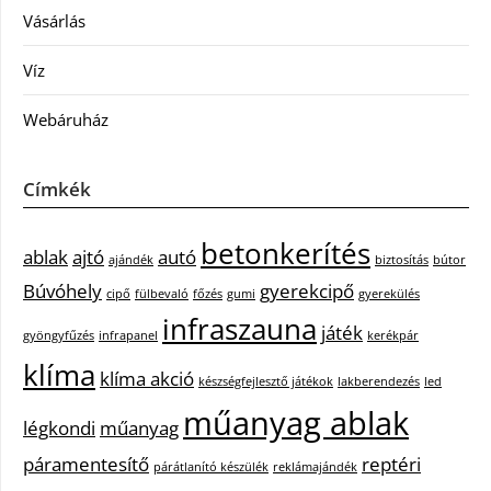
Vásárlás
Víz
Webáruház
Címkék
betonkerítés
ablak
ajtó
autó
ajándék
biztosítás
bútor
Búvóhely
gyerekcipő
cipő
fülbevaló
főzés
gumi
gyerekülés
infraszauna
játék
gyöngyfűzés
infrapanel
kerékpár
klíma
klíma akció
készségfejlesztő játékok
lakberendezés
led
műanyag ablak
légkondi
műanyag
páramentesítő
reptéri
párátlanító készülék
reklámajándék