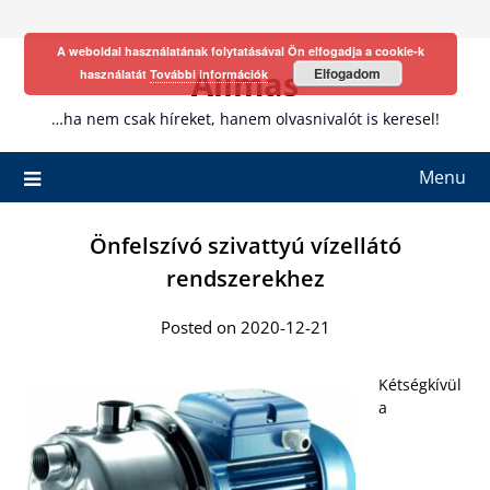
Skip
to
A weboldal használatának folytatásával Ön elfogadja a cookie-k
content
Allmas
Elfogadom
használatát
További információk
…ha nem csak híreket, hanem olvasnivalót is keresel!
Menu
Önfelszívó szivattyú vízellátó
rendszerekhez
Posted on 2020-12-21
Kétségkívül
a