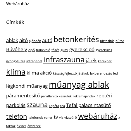
Webáruház
Címkék
betonkerítés
ablak
ajtó
autó
ajándék
biztosítás
bútor
Búvóhely
gyerekcipő
cipő
fülbevaló
főzés
gumi
gyerekülés
infraszauna
játék
gyöngyfűzés
infrapanel
kerékpár
klíma
klíma akció
készségfejlesztő játékok
lakberendezés
led
műanyag ablak
légkondi
műanyag
páramentesítő
reptéri
párátlanító készülék
reklámajándék
szauna
parkolás
Tefal palacsintasütő
Tapéta
tea
webáruház
telefon
tv
telefonok
toner
víz
vízszűrő
x
faktor
ékszer
ékszerek