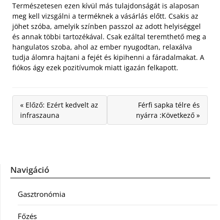
Természetesen ezen kívül más tulajdonságát is alaposan
meg kell vizsgálni a terméknek a vásárlás előtt. Csakis az
jöhet szóba, amelyik színben passzol az adott helyiséggel
és annak többi tartozékával. Csak ezáltal teremthető meg a
hangulatos szoba, ahol az ember nyugodtan, relaxálva
tudja álomra hajtani a fejét és kipihenni a fáradalmakat. A
fiókos ágy ezek pozitívumok miatt igazán felkapott.
« Előző: Ezért kedvelt az
Férfi sapka télre és
infraszauna
nyárra :Következő »
Navigáció
Gasztronómia
Főzés