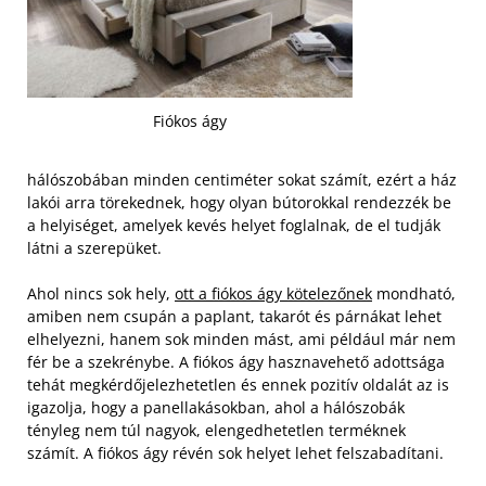
Fiókos ágy
hálószobában minden centiméter sokat számít, ezért a ház
lakói arra törekednek, hogy olyan bútorokkal rendezzék be
a helyiséget, amelyek kevés helyet foglalnak, de el tudják
látni a szerepüket.
Ahol nincs sok hely,
ott a fiókos ágy kötelezőnek
mondható,
amiben nem csupán a paplant, takarót és párnákat lehet
elhelyezni, hanem sok minden mást, ami például már nem
fér be a szekrénybe.
A fiókos ágy hasznavehető adottsága
tehát megkérdőjelezhetetlen és ennek pozitív oldalát az is
igazolja, hogy a panellakásokban, ahol a hálószobák
tényleg nem túl nagyok, elengedhetetlen terméknek
számít. A fiókos ágy révén sok helyet lehet felszabadítani.