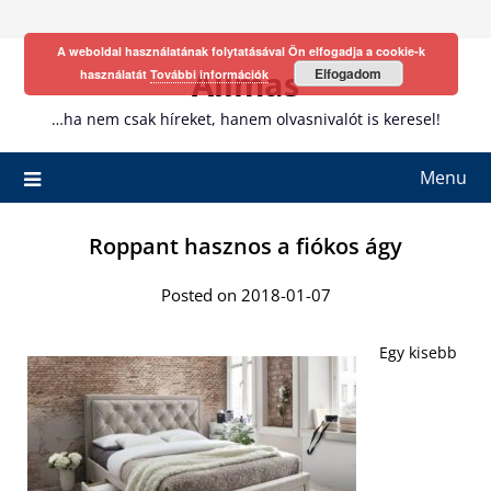
Skip
to
A weboldal használatának folytatásával Ön elfogadja a cookie-k
content
Allmas
Elfogadom
használatát
További információk
…ha nem csak híreket, hanem olvasnivalót is keresel!
Menu
Roppant hasznos a fiókos ágy
Posted on 2018-01-07
Egy kisebb