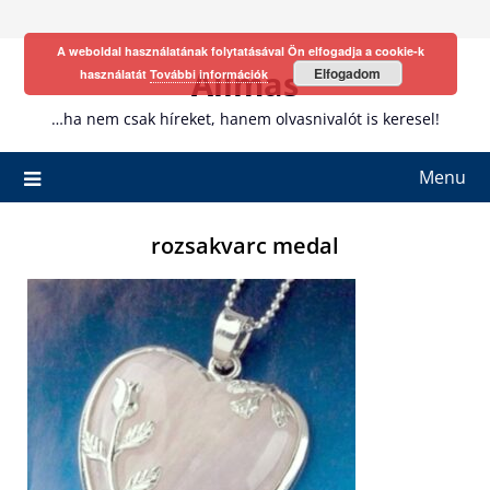
Skip
to
A weboldal használatának folytatásával Ön elfogadja a cookie-k
content
Allmas
Elfogadom
használatát
További információk
…ha nem csak híreket, hanem olvasnivalót is keresel!
Menu
rozsakvarc medal