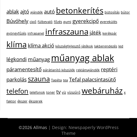
betonkerítés
ablak
ajtó
autó
ajándék
biztosítás
bútor
Búvóhely
gyerekcipő
cipő
fülbevaló
főzés
gumi
gyerekülés
infraszauna
játék
gyöngyfűzés
infrapanel
kerékpár
klíma
klíma akció
készségfejlesztő játékok
lakberendezés
led
műanyag ablak
légkondi
műanyag
páramentesítő
reptéri
párátlanító készülék
reklámajándék
szauna
parkolás
Tefal palacsintasütő
Tapéta
tea
webáruház
telefon
tv
telefonok
toner
víz
vízszűrő
x
faktor
ékszer
ékszerek
©2026 Allmas
| Design:
Newspaperly WordPress
Theme