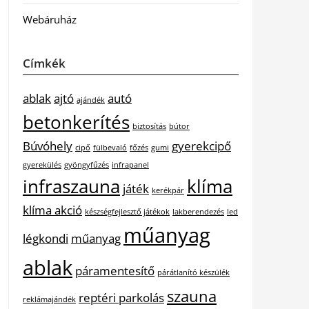
Webáruház
Címkék
ablak
ajtó
autó
ajándék
betonkerítés
biztosítás
bútor
Búvóhely
gyerekcipő
cipő
fülbevaló
főzés
gumi
gyerekülés
gyöngyfűzés
infrapanel
infraszauna
klíma
játék
kerékpár
klíma akció
készségfejlesztő játékok
lakberendezés
led
műanyag
légkondi
műanyag
ablak
páramentesítő
párátlanító készülék
szauna
reptéri parkolás
reklámajándék