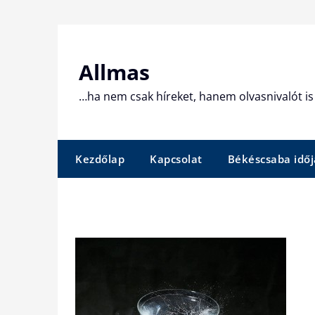
Skip
to
content
Allmas
…ha nem csak híreket, hanem olvasnivalót is 
Kezdőlap
Kapcsolat
Békéscsaba időj