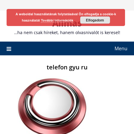
Skip
to
A weboldal használatának folytatásával Ön elfogadja a cookie-k
content
Allmas
Elfogadom
használatát
További információk
…ha nem csak híreket, hanem olvasnivalót is keresel!
Menu
telefon gyu ru