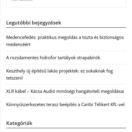
Legutóbbi bejegyzések
Medencefedés: praktikus megoldás a tiszta és biztonságos
medencéért
A rozsdamentes hidrofor tartályok strapabírók
Keszthely új építésű lakás projektek: ez sokaknak fog
tetszeni!
XLR kábel – Kácsa Audió minőségi hangátviteli megoldásai
Könnyűszerkezetes terasz beépítés a Caribi Télikert Kft.-vel
Kategóriák