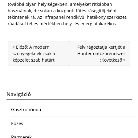
továbbá olyan helyiségekben, amelyeket ritkábban
használnak, de sokan a központi fűtés rásegítőjeként
tekintenek rá. Az infrapanel rendkívül hatékony szerkezet,
ráadásul teljes mértékben hely- és energiatakarékos.
« Előző: A modern
Felvirágoztatja kertjét a
szőnyegeknek csak a
Hunter öntözőrendszer
képzelet szab határt
:Következő »
Navigáció
Gasztronómia
Főzés
Partnerek