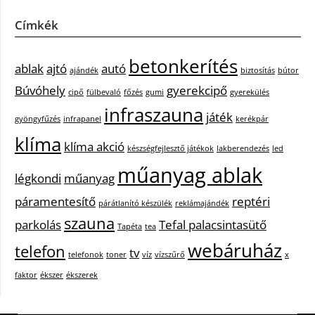
Címkék
betonkerítés
ablak
ajtó
autó
ajándék
biztosítás
bútor
Búvóhely
gyerekcipő
cipő
fülbevaló
főzés
gumi
gyerekülés
infraszauna
játék
gyöngyfűzés
infrapanel
kerékpár
klíma
klíma akció
készségfejlesztő játékok
lakberendezés
led
műanyag ablak
légkondi
műanyag
páramentesítő
reptéri
párátlanító készülék
reklámajándék
szauna
parkolás
Tefal palacsintasütő
Tapéta
tea
webáruház
telefon
tv
telefonok
toner
víz
vízszűrő
x
faktor
ékszer
ékszerek