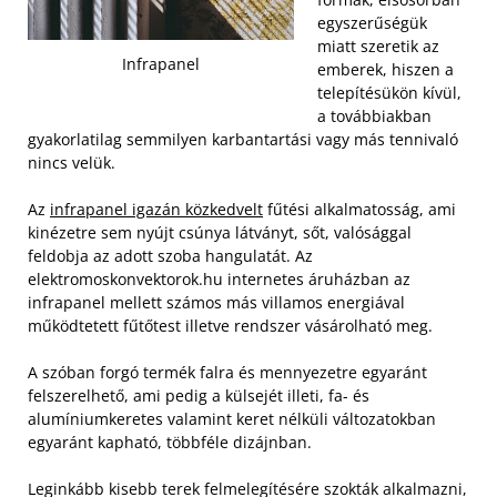
egyszerűségük
miatt szeretik az
Infrapanel
emberek, hiszen a
telepítésükön kívül,
a továbbiakban
gyakorlatilag semmilyen karbantartási vagy más tennivaló
nincs velük.
Az
infrapanel igazán közkedvelt
fűtési alkalmatosság, ami
kinézetre sem nyújt csúnya látványt, sőt, valósággal
feldobja az adott szoba hangulatát. Az
elektromoskonvektorok.hu internetes áruházban az
infrapanel mellett számos más villamos energiával
működtetett fűtőtest illetve rendszer vásárolható meg.
A szóban forgó termék falra és mennyezetre egyaránt
felszerelhető, ami pedig a külsejét illeti, fa- és
alumíniumkeretes valamint keret nélküli változatokban
egyaránt kapható, többféle dizájnban.
Leginkább kisebb terek felmelegítésére szokták alkalmazni,