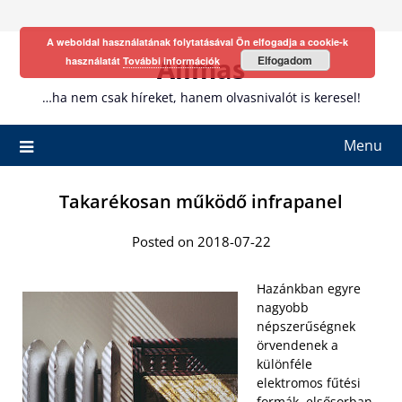
Skip
to
A weboldal használatának folytatásával Ön elfogadja a cookie-k
content
Allmas
Elfogadom
használatát
További információk
…ha nem csak híreket, hanem olvasnivalót is keresel!
Menu
Takarékosan működő infrapanel
Posted on 2018-07-22
Hazánkban egyre
nagyobb
népszerűségnek
örvendenek a
különféle
elektromos fűtési
formák, elsősorban