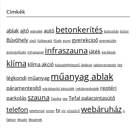
Címkék
betonkerítés
ablak
ajtó
autó
ajándék
biztosítás
bútor
Búvóhely
gyerekcipő
cipő
fülbevaló
főzés
gumi
gyerekülés
infraszauna
játék
gyöngyfűzés
infrapanel
kerékpár
klíma
klíma akció
készségfejlesztő játékok
lakberendezés
led
műanyag ablak
légkondi
műanyag
páramentesítő
reptéri
párátlanító készülék
reklámajándék
szauna
parkolás
Tefal palacsintasütő
Tapéta
tea
webáruház
telefon
tv
telefonok
toner
víz
vízszűrő
x
faktor
ékszer
ékszerek