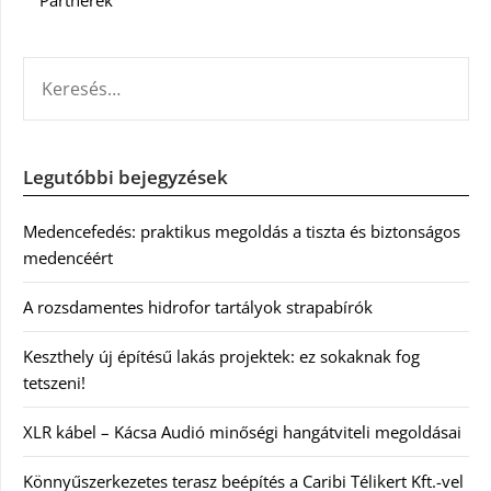
KERESÉS:
Legutóbbi bejegyzések
Medencefedés: praktikus megoldás a tiszta és biztonságos
medencéért
A rozsdamentes hidrofor tartályok strapabírók
Keszthely új építésű lakás projektek: ez sokaknak fog
tetszeni!
XLR kábel – Kácsa Audió minőségi hangátviteli megoldásai
Könnyűszerkezetes terasz beépítés a Caribi Télikert Kft.-vel