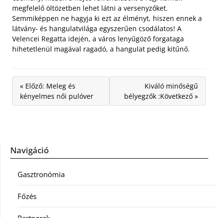
megfelelő öltözetben lehet látni a versenyzőket.
Semmiképpen ne hagyja ki ezt az élményt, hiszen ennek a
látvány- és hangulatvilága egyszerűen csodálatos! A
Velencei Regatta idején, a város lenyűgöző forgataga
hihetetlenül magával ragadó, a hangulat pedig kitűnő.
« Előző: Meleg és
Kiváló minőségű
kényelmes női pulóver
bélyegzők :Következő »
Navigáció
Gasztronómia
Főzés
Partnerek