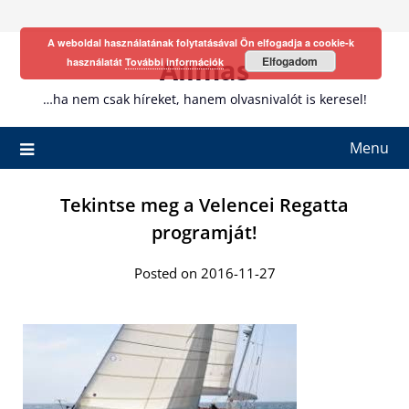
Skip
to
A weboldal használatának folytatásával Ön elfogadja a cookie-k
content
Allmas
Elfogadom
használatát
További információk
…ha nem csak híreket, hanem olvasnivalót is keresel!
Menu
Tekintse meg a Velencei Regatta
programját!
Posted on 2016-11-27