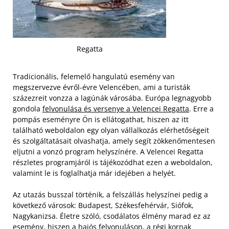
Regatta
Tradicionális, felemelő hangulatú esemény van
megszervezve évről-évre Velencében, ami a turisták
százezreit vonzza a lagúnák városába. Európa legnagyobb
gondola
felvonulása és versenye a Velencei Regatta
. Erre a
pompás eseményre Ön is ellátogathat, hiszen az itt
található weboldalon egy olyan vállalkozás elérhetőségeit
és szolgáltatásait olvashatja, amely segít zökkenőmentesen
eljutni a vonzó program helyszínére. A Velencei Regatta
részletes programjáról is tájékozódhat ezen a weboldalon,
valamint le is foglalhatja már idejében a helyét.
Az utazás busszal történik, a felszállás helyszínei pedig a
következő városok: Budapest, Székesfehérvár, Siófok,
Nagykanizsa. Életre szóló, csodálatos élmény marad ez az
esemény, hiszen a hajós felvonuláson, a régi kornak