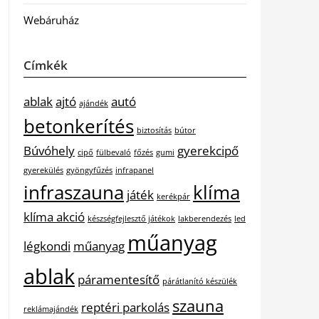
Webáruház
Címkék
ablak
ajtó
autó
ajándék
betonkerítés
biztosítás
bútor
Búvóhely
gyerekcipő
cipő
fülbevaló
főzés
gumi
gyerekülés
gyöngyfűzés
infrapanel
infraszauna
klíma
játék
kerékpár
klíma akció
készségfejlesztő játékok
lakberendezés
led
műanyag
légkondi
műanyag
ablak
páramentesítő
párátlanító készülék
szauna
reptéri parkolás
reklámajándék