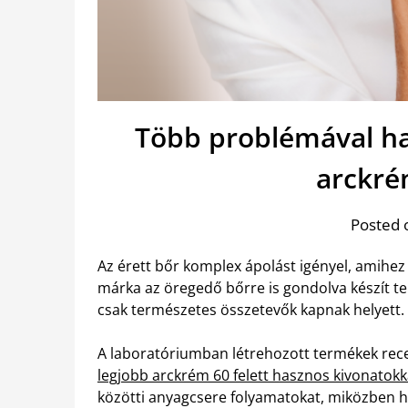
Több problémával ha
arckré
Posted 
Az érett bőr komplex ápolást igényel, amihez
márka az öregedő bőrre is gondolva készít t
csak természetes összetevők kapnak helyett.
A laboratóriumban létrehozott termékek rece
legjobb arckrém 60 felett hasznos kivonatokk
közötti anyagcsere folyamatokat, miközben hidr