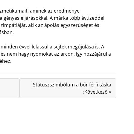
kozmetikumait, aminek az eredménye
igényes eljárásokkal. A márka több évtizeddel
szimpátiáját, akik az ápolás egyszerűségét és
ásban.
 minden évvel lelassul a sejtek megújulása is. A
k és nem hagy nyomokat az arcon, így hozzájárul a
séhez.
Státuszszimbólum a bőr férfi táska
:Következő »