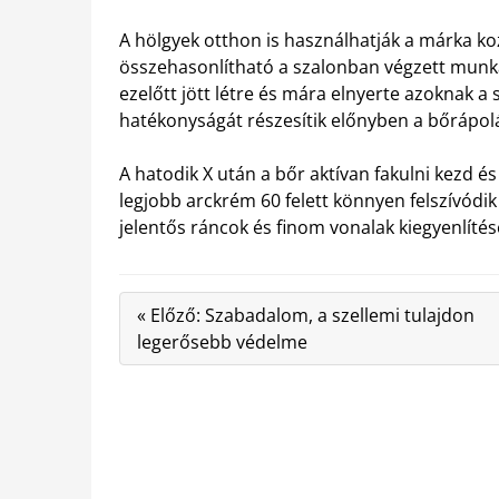
A hölgyek otthon is használhatják a márka 
összehasonlítható a szalonban végzett munka
ezelőtt jött létre és mára elnyerte azoknak a 
hatékonyságát részesítik előnyben a bőrápol
A hatodik X után a bőr aktívan fakulni kezd és
legjobb arckrém 60 felett könnyen felszívódi
jelentős ráncok és finom vonalak kiegyenlíté
« Előző: Szabadalom, a szellemi tulajdon
legerősebb védelme