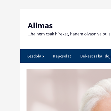
Skip
to
content
Allmas
…ha nem csak híreket, hanem olvasnivalót is 
Kezdőlap
Kapcsolat
Békéscsaba időj