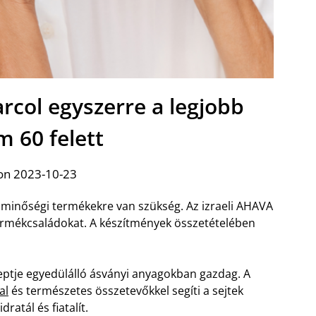
rcol egyszerre a legjobb
m 60 felett
on 2023-10-23
 minőségi termékekre van szükség. Az izraeli AHAVA
ermékcsaládokat. A készítmények összetételében
ptje egyedülálló ásványi anyagokban gazdag. A
al
és természetes összetevőkkel segíti a sejtek
atál és fiatalít.