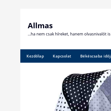
Skip
to
content
Allmas
…ha nem csak híreket, hanem olvasnivalót is 
Kezdőlap
Kapcsolat
Békéscsaba időj