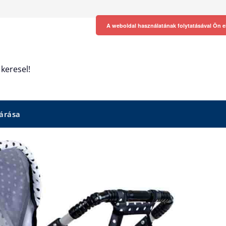
A weboldal használatának folytatásával Ön e
keresel!
árása