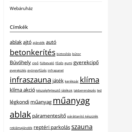
Webáruház
Címkék
ablak
ajtó
autó
ajándék
betonkerítés
biztosítás
bútor
Búvóhely
gyerekcipő
cipő
fülbevaló
főzés
gumi
gyerekülés
gyöngyfűzés
infrapanel
infraszauna
klíma
játék
kerékpár
klíma akció
készségfejlesztő játékok
lakberendezés
led
műanyag
légkondi
műanyag
ablak
páramentesítő
párátlanító készülék
szauna
reptéri parkolás
reklámajándék