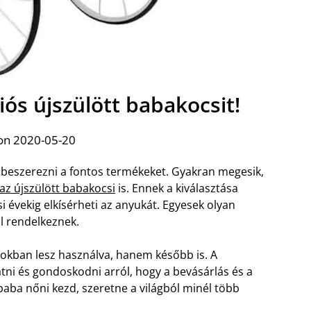
ós újszülött babakocsit!
on 2020-05-20
i beszerezni a fontos termékeket. Gyakran megesik,
az újszülött babakocsi
is. Ennek a kiválasztása
 évekig elkísérheti az anyukát. Egyesek olyan
l rendelkeznek.
okban lesz használva, hanem később is. A
tni és gondoskodni arról, hogy a bevásárlás és a
 baba nőni kezd, szeretne a világból minél több